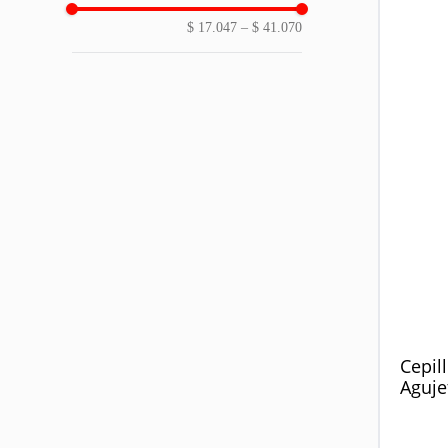
$ 17.047
–
$ 41.070
Cepil
Aguje