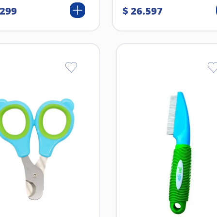
299
$
26
.
597