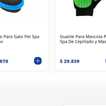
lo Para Gato Pet Spa
Guante Para Mascota P
bo
Spa De Cepillado y Ma
070
$
29
.
839