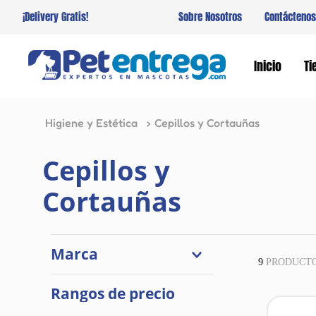
¡Delivery Gratis!
Sobre Nosotros
Contáctenos
Inicio
Ti
Higiene y Estética
Cepillos y Cortauñas
Cepillos y
Cortauñas
Marca
9
PRODUCT
Pet Spa
Rangos de precio
Cat It