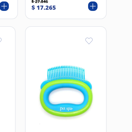
$
27
.
846
$
17
.
265