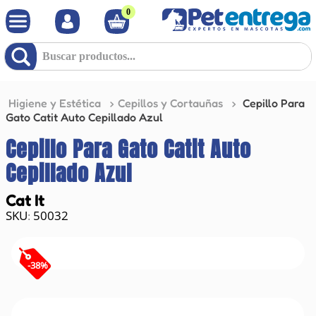
0
Buscar productos...
Higiene y Estética
Cepillos y Cortauñas
Cepillo Para
Gato Catit Auto Cepillado Azul
Cepillo Para Gato Catit Auto
Cepillado Azul
Cat It
50032
:
-
38
%