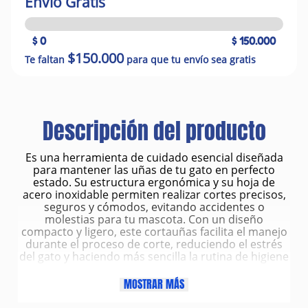
Envío Gratis
$ 0
$ 150.000
$150.000
Te faltan
para que tu envío sea gratis
Descripción del producto
Es una herramienta de cuidado esencial diseñada
para mantener las uñas de tu gato en perfecto
estado. Su estructura ergonómica y su hoja de
acero inoxidable permiten realizar cortes precisos,
seguros y cómodos, evitando accidentes o
molestias para tu mascota. Con un diseño
compacto y ligero, este cortauñas facilita el manejo
durante el proceso de corte, reduciendo el estrés
del gato y haciendo más sencilla la rutina de higiene
en casa.
Características
MOSTRAR MÁS
Diseño especializado para gatos: tamaño y forma
adaptados a las uñas pequeñas y delicadas de los