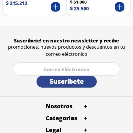
Materiales
$
51
.
000
$
215
.
212
Cerdas metálicas de acero inoxidable con puntas
$
25
.
500
redondeadas.
Cerdas suaves de nylon o goma.
Base plástica de alta resistencia.
Mango ergonómico con recubrimiento
antideslizante.
Suscribete! en nuestro newsletter y recibe
promociones, nuevos productos y descuentos en tu
correo eléctronico
Suscribete
Nosotros
+
Categorias
Quienes Somos
+
Petentrega Panamá
Baño y Peluqueria
Legal
Alimentos
+