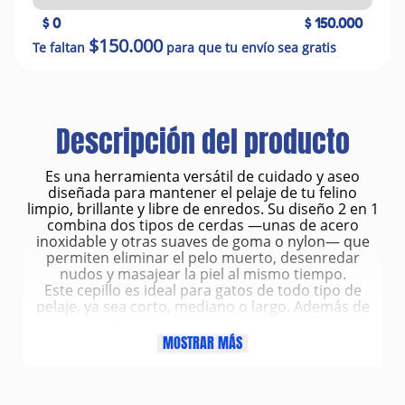
$ 0
$ 150.000
$150.000
Te faltan
para que tu envío sea gratis
Descripción del producto
Es una herramienta versátil de cuidado y aseo
diseñada para mantener el pelaje de tu felino
limpio, brillante y libre de enredos. Su diseño 2 en 1
combina dos tipos de cerdas —unas de acero
inoxidable y otras suaves de goma o nylon— que
permiten eliminar el pelo muerto, desenredar
nudos y masajear la piel al mismo tiempo.
Este cepillo es ideal para gatos de todo tipo de
pelaje, ya sea corto, mediano o largo. Además de
mantener la higiene y estética del manto, favorece
la circulación sanguínea y ayuda a reducir la caída
MOSTRAR MÁS
del pelo, contribuyendo al bienestar general de tu
mascota.
Características principales
Diseño doble (combo): un lado con cerdas metálicas