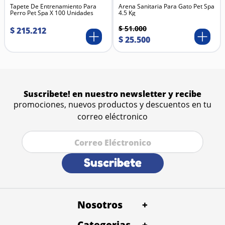
Tapete De Entrenamiento Para
Arena Sanitaria Para Gato Pet Spa
Perro Pet Spa X 100 Unidades
4.5 Kg
$
51
.
000
$
215
.
212
$
25
.
500
Suscribete! en nuestro newsletter y recibe
promociones, nuevos productos y descuentos en tu
correo eléctronico
Suscribete
Nosotros
+
Categorias
Quienes Somos
+