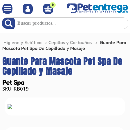
0
Buscar productos...
Higiene y Estética
Cepillos y Cortauñas
Guante Para
Mascota Pet Spa De Cepillado y Masaje
Guante Para Mascota Pet Spa De
Cepillado y Masaje
Pet Spa
RB019
: