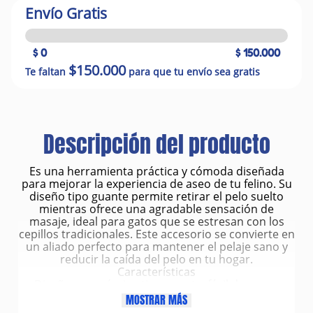
Envío Gratis
$ 0
$ 150.000
$150.000
Te faltan
para que tu envío sea gratis
Descripción del producto
Es una herramienta práctica y cómoda diseñada
para mejorar la experiencia de aseo de tu felino. Su
diseño tipo guante permite retirar el pelo suelto
mientras ofrece una agradable sensación de
masaje, ideal para gatos que se estresan con los
cepillos tradicionales. Este accesorio se convierte en
un aliado perfecto para mantener el pelaje sano y
reducir la caída del pelo en tu hogar.
Características
Diseño ergonómico tipo guante, fácil de usar y
cómodo para el cuidador.
MOSTRAR MÁS
Superficie con suaves cerdas de silicona que