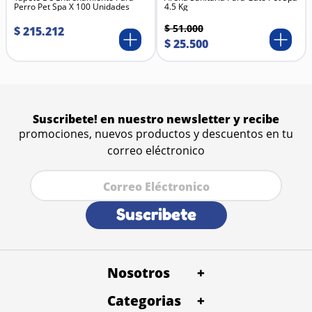
Perro Pet Spa X 100 Unidades
4.5 Kg
$
51
.
000
$
215
.
212
$
25
.
500
Suscribete! en nuestro newsletter y recibe
promociones, nuevos productos y descuentos en tu
correo eléctronico
Suscribete
Nosotros
+
Categorias
Quienes Somos
+