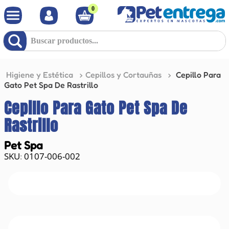
0
Buscar productos...
Higiene y Estética
Cepillos y Cortauñas
Cepillo Para
Gato Pet Spa De Rastrillo
Cepillo Para Gato Pet Spa De
Rastrillo
Pet Spa
0107-006-002
: