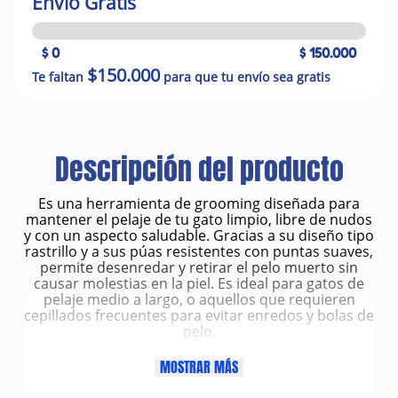
Envío Gratis
$ 0
$ 150.000
$150.000
Te faltan
para que tu envío sea gratis
Descripción del producto
Es una herramienta de grooming diseñada para
mantener el pelaje de tu gato limpio, libre de nudos
y con un aspecto saludable. Gracias a su diseño tipo
rastrillo y a sus púas resistentes con puntas suaves,
permite desenredar y retirar el pelo muerto sin
causar molestias en la piel. Es ideal para gatos de
pelaje medio a largo, o aquellos que requieren
cepillados frecuentes para evitar enredos y bolas de
pelo.
Características
Diseño tipo rastrillo que penetra con facilidad en
MOSTRAR MÁS
mantos medianos y largos.
Púas metálicas resistentes para un desenredado