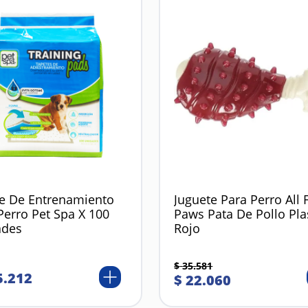
e De Entrenamiento
Juguete Para Perro All 
Perro Pet Spa X 100
Paws Pata De Pollo Pla
ades
Rojo
$
35
.
581
5
.
212
$
22
.
060