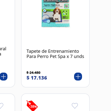
ural
Tapete de Entrenamiento
a
Para Perro Pet Spa x 7 unds
$
24
.
480
$
17
.
136
-
38
%