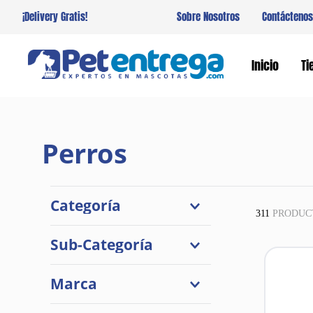
¡Delivery Gratis!
Sobre Nosotros
Contáctenos
Inicio
Ti
Perros
Categoría
311
PRODUC
Comidas
Sub-Categoría
Accesorios
Higiene y Estética
Comida Seca
Marca
Snacks
Camas y Guacales
Salud
Comederos y Bebederos
Pet Spa