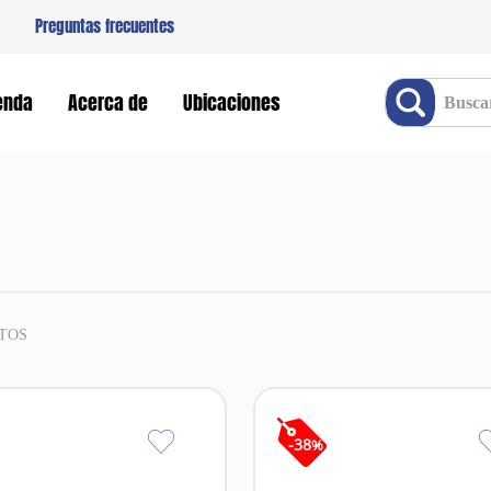
Preguntas frecuentes
Buscar producto
enda
Acerca de
Ubicaciones
TOS
-
38
%