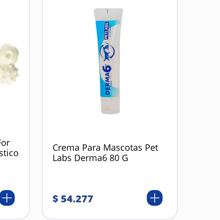
For
Crema Para Mascotas Pet
stico
Labs Derma6 80 G
$
54
.
277