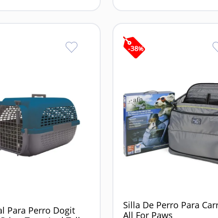
-
38
%
Silla De Perro Para Car
l Para Perro Dogit
All For Paws