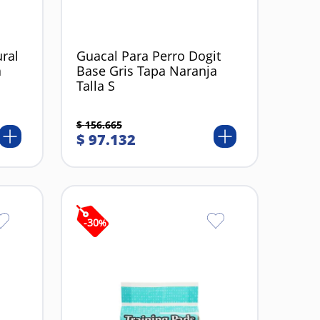
ural
Guacal Para Perro Dogit
a
Base Gris Tapa Naranja
Talla S
$
156
.
665
$
97
.
132
-
30
%