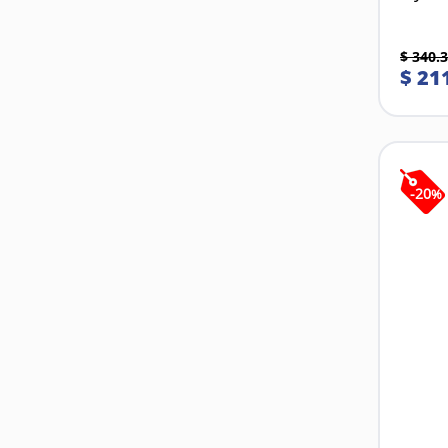
$
340
.
3
$
21
-
20
%