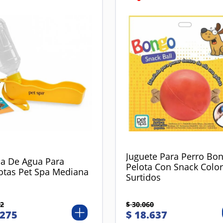
Juguete Para Perro Bo
la De Agua Para
Pelota Con Snack Colo
tas Pet Spa Mediana
Surtidos
2
$
30
.
060
275
$
18
.
637