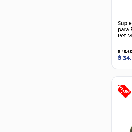
Suple
para 
Pet M
$
43
.
63
$
34
.
-
38
%