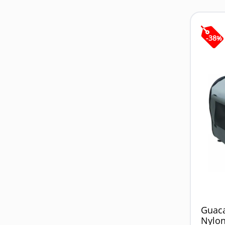
Petlabs
N&D
Le Salon
-
38
Italcol
%
Evolve
Avenue
Vet Life
Frontline
Excellent
Chunky
Bravecto
AFP all for Paws
ADVANTAGE
Guaca
Nylon