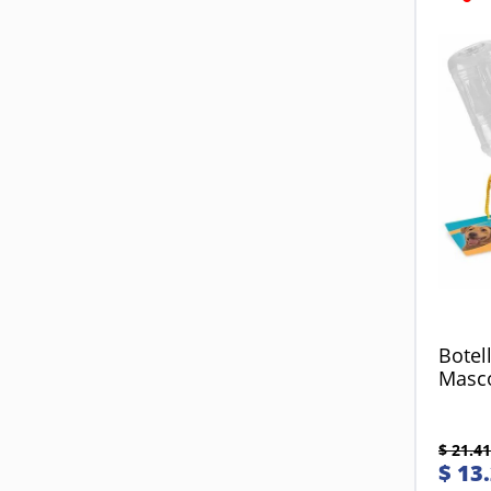
Botel
Masco
$
21
.
41
$
13
.