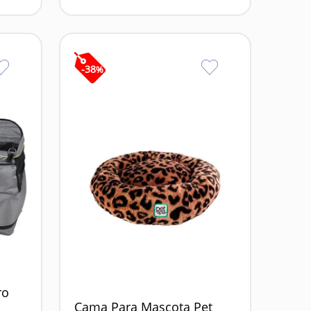
-
38
%
ro
Cama Para Mascota Pet