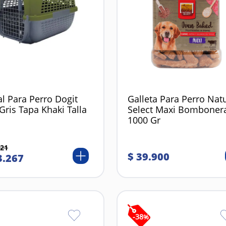
l Para Perro Dogit
Galleta Para Perro Nat
Gris Tapa Khaki Talla
Select Maxi Bomboner
1000 Gr
21
$
39
.
900
3
.
267
-
38
%