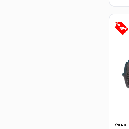
-
38
%
Guaca