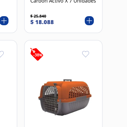
Carbon Activo X 7 Unidades
$
25
.
840
$
18
.
088
-
38
%