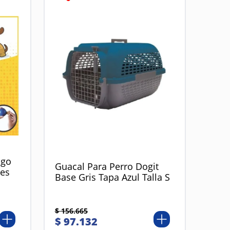
ngo
Guacal Para Perro Dogit
res
Base Gris Tapa Azul Talla S
$
156
.
665
$
97
.
132