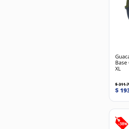
Guaca
Base 
XL
$
311
.
7
$
19
-
38
%