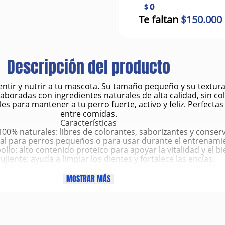
$ 0
Te faltan
$150.000
Descripción del producto
ntir y nutrir a tu mascota. Su tamaño pequeño y su textura 
aboradas con ingredientes naturales de alta calidad, sin col
les para mantener a tu perro fuerte, activo y feliz. Perfecta
entre comidas.
Características
0% naturales: libres de colorantes, saborizantes y conserva
al para perros pequeños o para usar durante el entrenami
pollo: alto contenido proteico para apoyar la vitalidad y el b
ujiente: ayuda a limpiar los dientes y fortalece las encías.
e: proceso que mantiene los nutrientes y realza su sabor 
000 g tipo bombonera: mantiene la frescura y facilita el a
MOSTRAR MÁS
Beneficios
a equilibrada: fuente de proteínas, fibra y carbohidratos sa
ntal: su textura firme ayuda a remover residuos y prevenir 
dad: ideal como snack entre comidas o premio durante la rut
igerir: fórmula balanceada que favorece la salud intestinal.