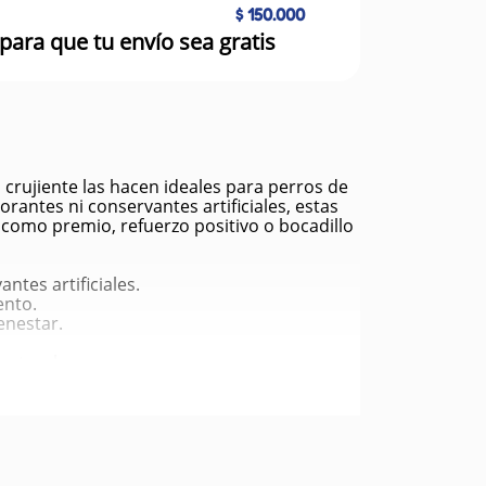
$ 150.000
para que tu envío sea gratis
crujiente las hacen ideales para perros de
orantes ni conservantes artificiales, estas
s como premio, refuerzo positivo o bocadillo
ntes artificiales.
ento.
ienestar.
natural.
lmacenamiento.
ludables.
el sarro.
ina diaria.