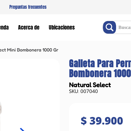
Preguntas frecuentes
Buscar producto
enda
Acerca de
Ubicaciones
lect Mini Bombonera 1000 Gr
Galleta Para Per
Bombonera 1000
Natural Select
007040
:
$
39
.
900