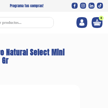
Programa tus compras!
0
s...
ro Natural Select Mini
 Gr