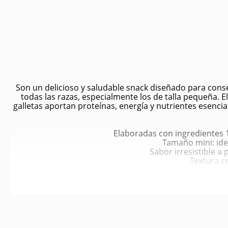
Son un delicioso y saludable snack diseñado para conse
todas las razas, especialmente los de talla pequeña. El
galletas aportan proteínas, energía y nutrientes esencia
Elaboradas con ingredientes 10
Tamaño mini: ide
Sabor irresistible a 
Textura cr
Horneadas lentament
Presentación práctica de 1
Contribuye a una diet
Promueve la salud de
Aporta energía y vitali
Fácil de d