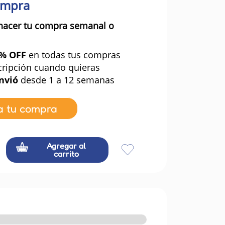
ompra
hacer tu compra semanal o
0% OFF
en todas tus compras
cripción cuando quieras
nvió
desde 1 a 12 semanas
a tu compra
Agregar al
carrito