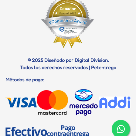
Términos Vetentrega
Profilaxis dental
Juguetes
Telefono
Diagnostico
Certificados
Documentos para viaje
© 2025 Diseñado por Digital Division.
Todos los derechos reservados | Petentrega
Métodos de pago: