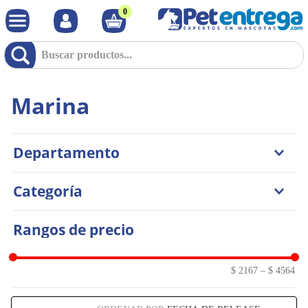
0
Buscar productos...
Marina
Departamento
Otras Especies
Categoría
Peces
Accesorios
Rangos de precio
$ 2167
–
$ 4564