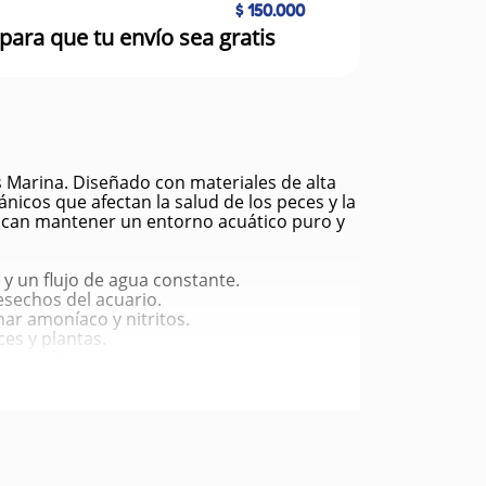
$ 150.000
para que tu envío sea gratis
s Marina. Diseñado con materiales de alta
nicos que afectan la salud de los peces y la
buscan mantener un entorno acuático puro y
 y un flujo de agua constante.
esechos del acuario.
nar amoníaco y nitritos.
ces y plantas.
 del filtro.
uerir cambio.
istemas acuáticos.
las suspendidas.
l ecosistema del acuario.
de impurezas.