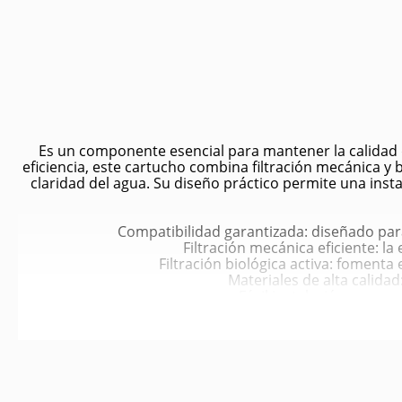
Es un componente esencial para mantener la calidad d
eficiencia, este cartucho combina filtración mecánica y 
claridad del agua. Su diseño práctico permite una ins
Compatibilidad garantizada: diseñado para
Filtración mecánica eficiente: l
Filtración biológica activa: fomenta
Materiales de alta calida
Fácil instalación: se ree
Duración prolongada: man
Apto para acuarios de agua dul
Agua más limpia y saludable:
Contribuye al equilibrio biológico: fa
Control de olores y cont