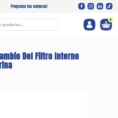
Programa tus compras!
0
s...
mbio Del Filtro Interno
rina