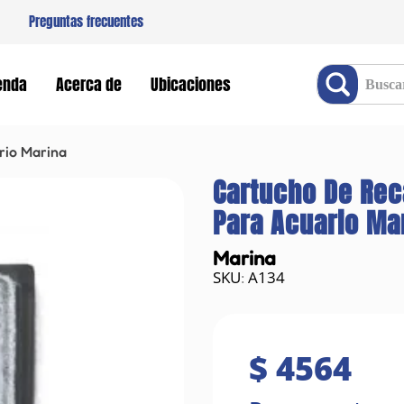
Preguntas frecuentes
Buscar producto
enda
Acerca de
Ubicaciones
rio Marina
Cartucho De Reca
Para Acuario Ma
Marina
A134
:
$
4564