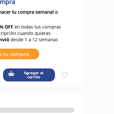
ompra
hacer tu compra semanal o
0% OFF
en todas tus compras
cripción cuando quieras
nvió
desde 1 a 12 semanas
a tu compra
Agregar al
carrito