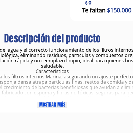
$ 0
Te faltan
$150.000
Descripción del producto
el agua y el correcto funcionamiento de los filtros interno
biológica, eliminando residuos, partículas y compuestos orgá
talación rápida y un reemplazo limpio, ideal para quienes 
saludable.
Características
 los filtros internos Marina, asegurando un ajuste perfecto
a esponja densa atrapa partículas finas, restos de comida y d
 el crecimiento de bacterias beneficiosas que ayudan a elimi
d: fabricado con espuma y fibras no tóxicas, seguras para pe
mplaza sin necesidad de herramientas ni interrupción del flujo
tiene su efectividad durante varias semanas antes de req
MOSTRAR MÁS
ce y salada: versátil y confiable en distintos tipos de ecos
Beneficios
 mejora la claridad del agua al eliminar residuos y partícu
vorece el desarrollo de bacterias benéficas que estabilizan e
aminantes: ayuda a reducir olores y mantiene el agua libre 