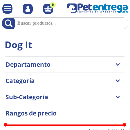
0
Dog It
Departamento
Perros
Categoría
Accesorios
Sub-Categoría
Juguetes
Camas y Guacales
Rangos de precio
Comederos y Bebederos
Interactivos