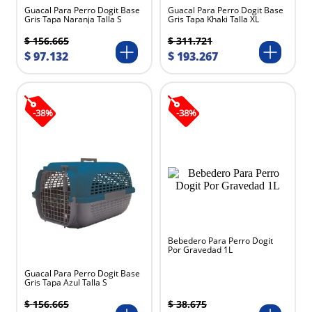
Guacal Para Perro Dogit Base
Guacal Para Perro Dogit Base
Gris Tapa Naranja Talla S
Gris Tapa Khaki Talla XL
$
156
.
665
$
311
.
721
$
97
.
132
$
193
.
267
-
38
%
-
38
%
Bebedero Para Perro Dogit
Por Gravedad 1L
Guacal Para Perro Dogit Base
Gris Tapa Azul Talla S
$
38
.
675
$
156
.
665