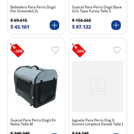
Bebedero Para Perro Dogit
Guacal Para Perro Dogit Base
Por Gravedad 2L
Gris Tapa Fucsia Talla S
$
69
.
615
$
156
.
665
$
43
.
161
$
97
.
132
-
38
%
-
38
%
Guacal Para Perro Dogit En
Juguete Para Perro Dog It
Nylon Talla M
Gummi Limpieza Dental Talla L
$
340
.
340
$
54
.
145