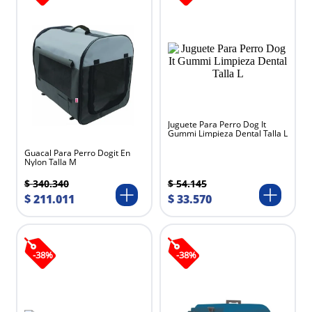
Juguete Para Perro Dog It
Gummi Limpieza Dental Talla L
Guacal Para Perro Dogit En
Nylon Talla M
$
54
.
145
$
340
.
340
$
33
.
570
$
211
.
011
-
38
%
-
38
%