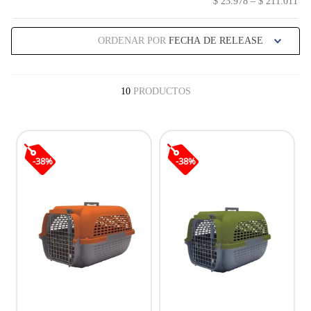
$ 23.978
–
$ 211.011
ORDENAR POR
FECHA DE RELEASE
10
PRODUCTOS
-
38
%
-
38
%