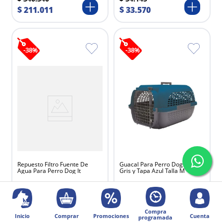
$
211
.
011
$
33
.
570
-
38
%
-
38
%
Repuesto Filtro Fuente De
Guacal Para Perro Dogit Base
Agua Para Perro Dog It
Gris y Tapa Azul Talla M
$
51
.
051
$
197
.
939
$
31
.
652
$
122
.
722
Compra
Inicio
Comprar
Promociones
Cuenta
programada