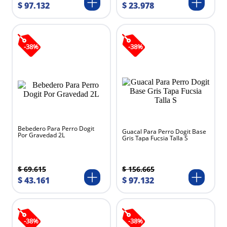
$
23
.
978
$
97
.
132
-
38
%
-
38
%
Bebedero Para Perro Dogit
Guacal Para Perro Dogit Base
Por Gravedad 2L
Gris Tapa Fucsia Talla S
$
69
.
615
$
156
.
665
$
43
.
161
$
97
.
132
-
38
%
-
38
%