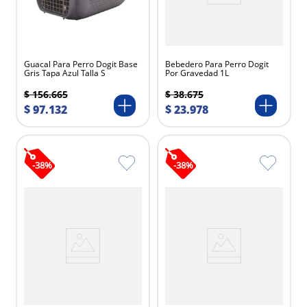
Guacal Para Perro Dogit Base
Bebedero Para Perro Dogit
Gris Tapa Azul Talla S
Por Gravedad 1L
$
156
.
665
$
38
.
675
$
97
.
132
$
23
.
978
-
38
%
-
38
%