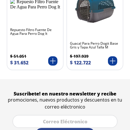
Repuesto Filtro Fuente De
Agua Para Perro Dog It
Guacal Para Perro Dogit Base
Gris y Tapa Azul Talla M
$
51
.
051
$
197
.
939
$
31
.
652
$
122
.
722
Suscribete! en nuestro newsletter y recibe
promociones, nuevos productos y descuentos en tu
correo eléctronico