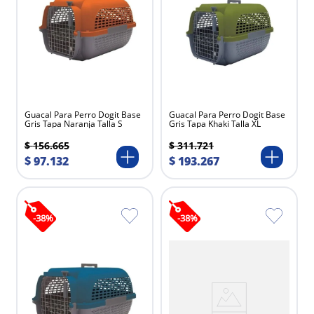
Guacal Para Perro Dogit Base
Guacal Para Perro Dogit Base
Gris Tapa Naranja Talla S
Gris Tapa Khaki Talla XL
$
156
.
665
$
311
.
721
$
97
.
132
$
193
.
267
-
38
%
-
38
%