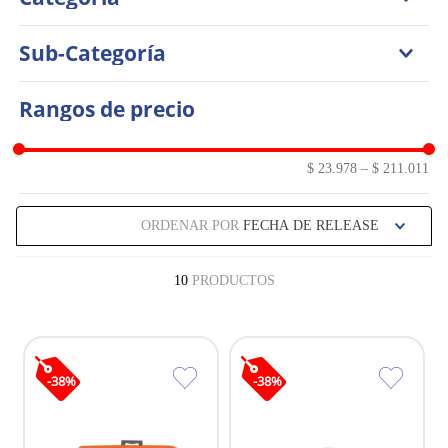
Accesorios
Sub-Categoría
Juguetes
Camas y Guacales
Rangos de precio
Comederos y Bebederos
Interactivos
$ 23.978
–
$ 211.011
ORDENAR POR
FECHA DE RELEASE
10
PRODUCTOS
-
38
%
-
38
%