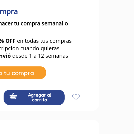
ompra
hacer tu compra semanal o
0% OFF
en todas tus compras
cripción cuando quieras
nvió
desde 1 a 12 semanas
a tu compra
Agregar al
carrito