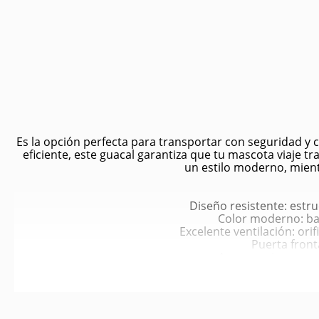
Es la opción perfecta para transportar con seguridad y
eficiente, este guacal garantiza que tu mascota viaje tr
un estilo moderno, mient
Diseño resistente: estr
Color moderno: bas
Excelente ventilación: ori
Puerta fronta
Asa superior ergon
Cierres laterale
Fácil limpieza: mater
Uso versátil: idea