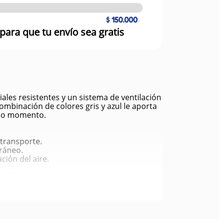
$ 150.000
para que tu envío sea gratis
les resistentes y un sistema de ventilación
combinación de colores gris y azul le aporta
todo momento.
 transporte.
ráneo.
ción del aire.
table.
apa.
esfuerzo.
diano.