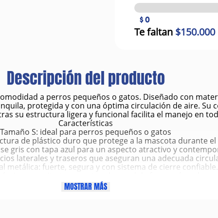
$ 0
Te faltan
$150.000
Descripción del producto
 comodidad a perros pequeños o gatos. Diseñado con materia
anquila, protegida y con una óptima circulación de aire. Su 
ras su estructura ligera y funcional facilita el manejo en 
Características
Tamaño S: ideal para perros pequeños o gatos
uctura de plástico duro que protege a la mascota durante el
e gris con tapa azul para un aspecto atractivo y contempo
ficios laterales y traseros que aseguran una adecuada circula
l metálica: fuerte, segura y con sistema de cierre confiable.
ómica: permite transportar el guacal de forma cómoda y es
s firmes: garantizan una sujeción segura entre la base y la t
MOSTRAR MÁS
iales lavables y desmontables para mantener la higiene sin 
l para viajes en auto, visitas al veterinario o transporte coti
Beneficios