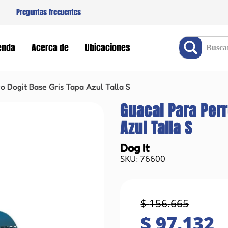
Preguntas frecuentes
Buscar producto
enda
Acerca de
Ubicaciones
o Dogit Base Gris Tapa Azul Talla S
Guacal Para Perr
Azul Talla S
Dog It
76600
:
$
156
.
665
$
97
.
132