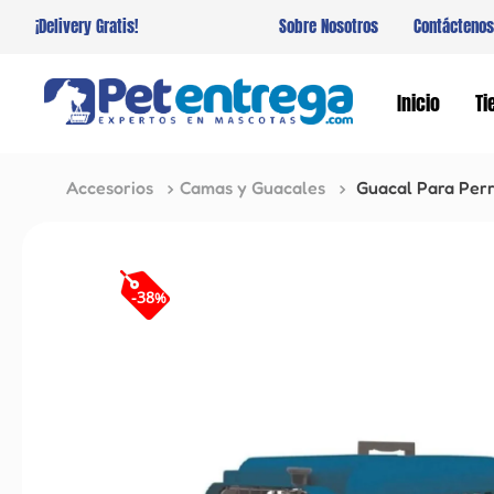
¡Delivery Gratis!
Sobre Nosotros
Contáctenos
Inicio
Ti
Accesorios
Camas y Guacales
Guacal Para Perr
-
38
%