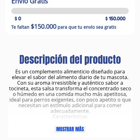
Envío Gratis
$ 0
$ 150.000
$150.000
Te faltan
para que tu envío sea gratis
Descripción del producto
Es un complemento alimenticio diseñado para
elevar el sabor del alimento diario de tu mascota.
Con su aroma irresistible y auténtico sabor a
tocineta, esta salsa transforma el concentrado seco
o húmedo en una comida mucho más apetitosa,
ideal para perros exigentes, con poco apetito o que
necesitan un estímulo adicional para comer
adecuadamente.
Características
Sabor natural a tocineta, formulado para atraer
incluso a los perros más selectivos.
MOSTRAR MÁS
Presentación líquida en frasco de 375 ml, práctica y
fácil de dosificar.