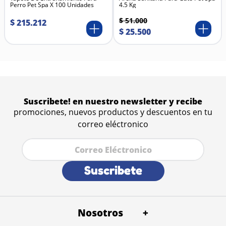
Perro Pet Spa X 100 Unidades
4.5 Kg
Caldo o extracto natural sabor tocineta
Proteínas hidrolizadas (de origen animal)
$
51
.
000
$
215
.
212
Vegetales procesados
$
25
.
500
Vitaminas y minerales
Espesantes naturales
Agua purificada
Suscribete! en nuestro newsletter y recibe
promociones, nuevos productos y descuentos en tu
correo eléctronico
Suscribete
Nosotros
+