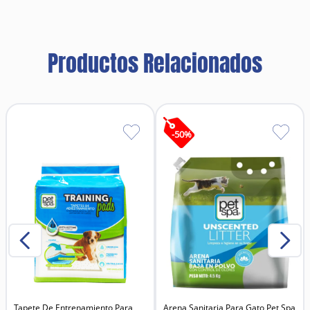
Apta para perros de todas las edades y razas.
Ideal para aumentar la palatabilidad del alimento
seco.
Libre de colorantes y saborizantes artificiales,
Productos Relacionados
favoreciendo una nutrición más natural.
Presentación de 375 ml, práctica y rendidora para el
uso diario.
Fácil digestión, diseñada para ser suave con el
sistema gastrointestinal del perro.
Beneficios
Estimula el apetito en perros selectivos o con baja
-
50
%
motivación alimentaria.
Hace más atractiva la comida, ayudando a que el
perro consuma mejor sus raciones.
Perfecta para facilitar los cambios de dieta,
reduciendo el rechazo al alimento nuevo.
Apoya la adecuada hidratación, ya que aporta
humedad a las croquetas.
Ideal para perros mayores, cachorros exigentes o
mascotas en recuperación.
Puede reducir la ansiedad durante la hora de
comer, al ofrecer un aroma y sabor más apetecible.
Ingredientes principales
Caldo natural de pollo
Tapete De Entrenamiento Para
Proteína hidrolizada de pollo
Arena Sanitaria Para Gato Pet Spa