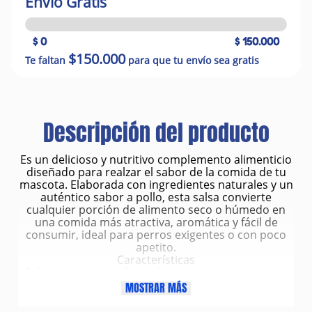
Envío Gratis
$ 0
$ 150.000
$150.000
Te faltan
para que tu envío sea gratis
Descripción del producto
Es un delicioso y nutritivo complemento alimenticio
diseñado para realzar el sabor de la comida de tu
mascota. Elaborada con ingredientes naturales y un
auténtico sabor a pollo, esta salsa convierte
cualquier porción de alimento seco o húmedo en
una comida más atractiva, aromática y fácil de
consumir, ideal para perros exigentes o con poco
apetito.
Características
Sabor natural a pollo, elaborado con ingredientes
de alta calidad.
MOSTRAR MÁS
Textura líquida fácil de verter, perfecta para mezclar
con concentrado o servir como topping.