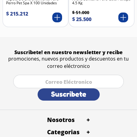
Perro Pet Spa X 100 Unidades
4.5 Kg
Extracto de carne de pollo
Vegetales procesados
$
51
.
000
$
215
.
212
Vitaminas y minerales añadidos
$
25
.
500
Espesantes naturales
Suscribete! en nuestro newsletter y recibe
promociones, nuevos productos y descuentos en tu
correo eléctronico
Suscribete
Nosotros
+
Categorias
Quienes Somos
+