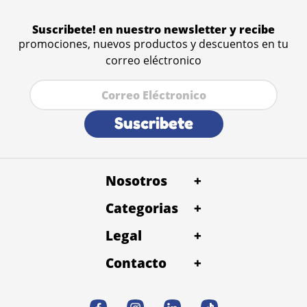
Suscribete! en nuestro newsletter y recibe
promociones, nuevos productos y descuentos en tu
correo eléctronico
Suscribete
Nosotros
+
Categorias
Quienes Somos
+
Petentrega Panamá
Baño y Peluqueria
Legal
Alimentos
+
Términos y condiciones
Petentrega Costa rica
Conslta Veterinaria
Contacto
Snacks
+
Politica de devolución
Desparacitación
Accesorios
WhatsApp
Contacto