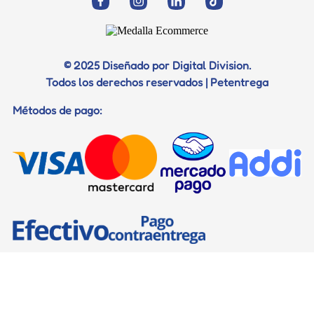
Politica de privacidad y datos
Correo electrónico
Vacunación
Salud
Términos Vetentrega
Profilaxis dental
Juguetes
Telefono
Diagnostico
© 2025 Diseñado por Digital Division.
Todos los derechos reservados | Petentrega
Certificados
Métodos de pago:
Documentos para viaje