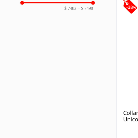
-
38
%
$ 7482
–
$ 7490
Colla
Unico