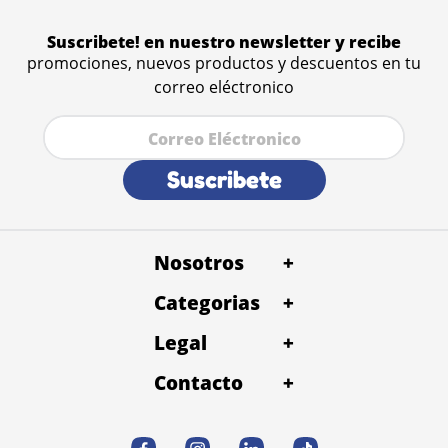
Suscribete! en nuestro newsletter y recibe
promociones, nuevos productos y descuentos en tu
correo eléctronico
Suscribete
Nosotros
+
Categorias
Quienes Somos
+
Petentrega Panamá
Baño y Peluqueria
Legal
Alimentos
+
Términos y condiciones
Petentrega Costa rica
Conslta Veterinaria
Contacto
Snacks
+
Politica de devolución
Desparacitación
Accesorios
WhatsApp
Contacto