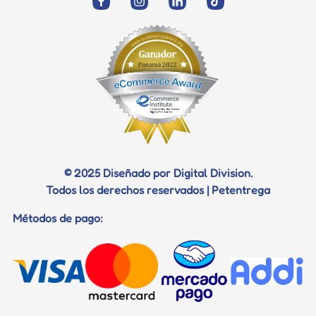
Politica de privacidad y datos
Correo electrónico
Vacunación
Salud
Términos Vetentrega
Profilaxis dental
Juguetes
Telefono
Diagnostico
Certificados
Documentos para viaje
© 2025 Diseñado por Digital Division.
Todos los derechos reservados | Petentrega
Métodos de pago: