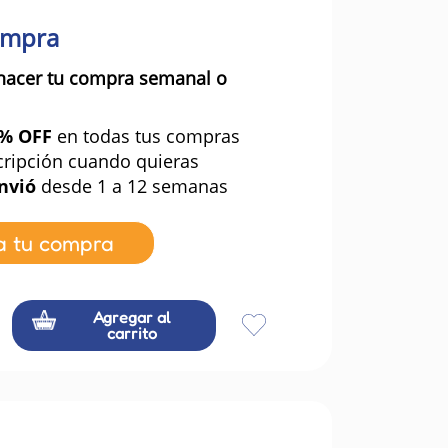
ompra
hacer tu compra semanal o
0% OFF
en todas tus compras
cripción cuando quieras
nvió
desde 1 a 12 semanas
a tu compra
Agregar al
carrito