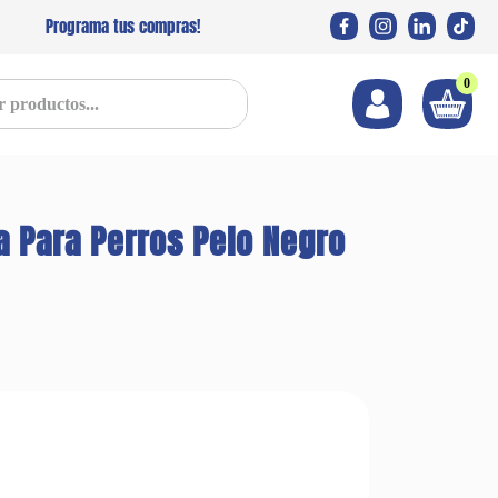
Programa tus compras!
0
s...
 Para Perros Pelo Negro