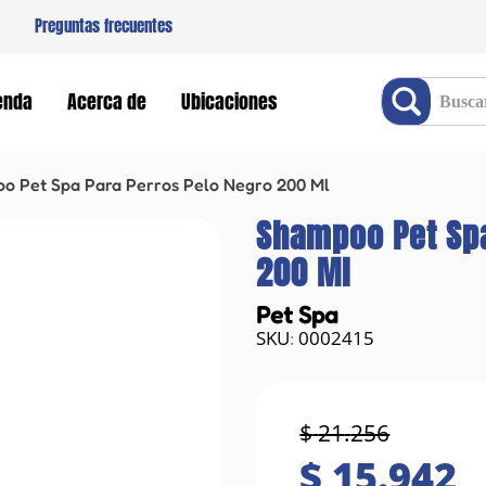
Preguntas frecuentes
Buscar producto
enda
Acerca de
Ubicaciones
o Pet Spa Para Perros Pelo Negro 200 Ml
Shampoo Pet Spa
200 Ml
Pet Spa
0002415
:
$
21
.
256
$
15
.
942