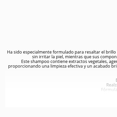
Ha sido especialmente formulado para resaltar el brill
sin irritar la piel, mientras que sus compo
Este shampoo contiene extractos vegetales, agen
proporcionando una limpieza efectiva y un acabado bril
Realza
Fórmula
pH balan
Limpieza 
Efecto abrillan
Aroma fresco