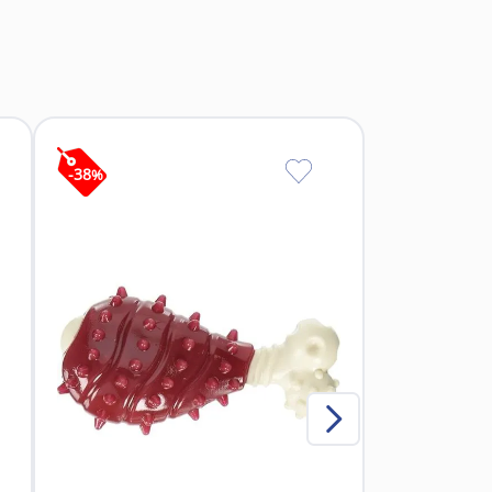
-
38
%