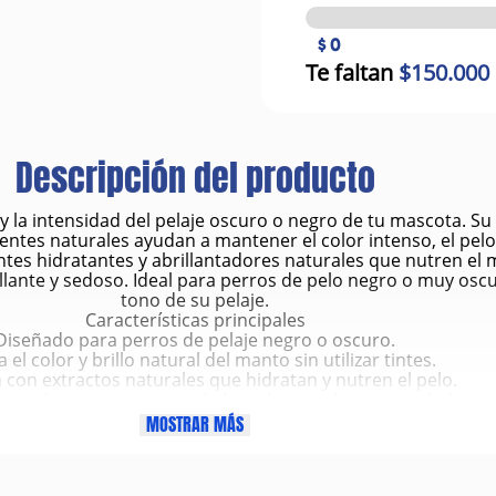
$ 0
Te faltan
$150.000
Descripción del producto
o y la intensidad del pelaje oscuro o negro de tu mascota.
nentes naturales ayudan a mantener el color intenso, el pel
tes hidratantes y abrillantadores naturales que nutren el m
lante y sedoso. Ideal para perros de pelo negro o muy oscur
tono de su pelaje.
Características principales
Diseñado para perros de pelaje negro o oscuro.
 el color y brillo natural del manto sin utilizar tintes.
 con extractos naturales que hidratan y nutren el pelo.
ceado para perros: cuida la piel y evita la resequedad.
profunda y suave: elimina la suciedad sin alterar el color.
MOSTRAR MÁS
tador: deja el pelaje sedoso, manejable y con aspecto saluda
 y duradero: proporciona sensación de limpieza prolongada
Beneficios