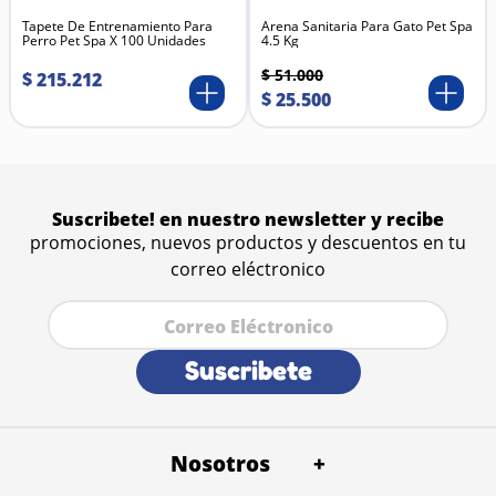
Extracto de manzanilla: calma y protege la piel
Tapete De Entrenamiento Para
sensible del gato.
Arena Sanitaria Para Gato Pet Spa
Perro Pet Spa X 100 Unidades
4.5 Kg
Aloe vera: hidrata profundamente y aporta suavidad
al pelaje.
$
51
.
000
$
215
.
212
Proteína de seda: mejora la textura y el brillo
$
25
.
500
natural del pelo.
Aceite de coco: nutre, acondiciona y aporta un
acabado brillante y saludable.
Agentes limpiadores suaves (base vegetal): eliminan
la suciedad sin dañar la piel ni el manto.
Suscribete! en nuestro newsletter y recibe
promociones, nuevos productos y descuentos en tu
correo eléctronico
Suscribete
Nosotros
+