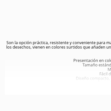
Son la opción práctica, resistente y conveniente para ma
los desechos, vienen en colores surtidos que añaden un 
Presentación en col
Tamaño estánda
M
Fácil 
Diseño compacto, i
Pensada
Mayor 
Practicidad 
Evita m
Ayuda al cuidado d