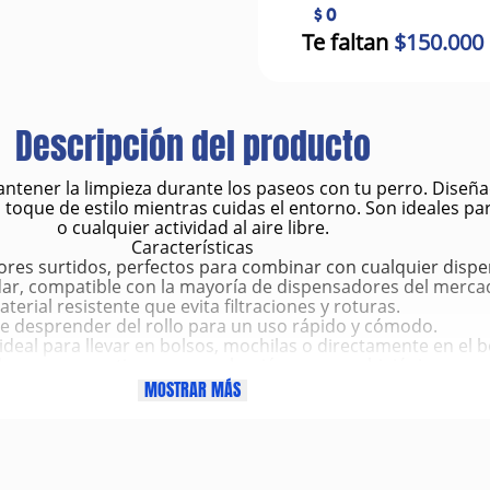
$ 0
Te faltan
$150.000
Descripción del producto
ntener la limpieza durante los paseos con tu perro. Diseñada
toque de estilo mientras cuidas el entorno. Son ideales pa
o cualquier actividad al aire libre.
Características
ores surtidos, perfectos para combinar con cualquier disp
r, compatible con la mayoría de dispensadores del merca
aterial resistente que evita filtraciones y roturas.
de desprender del rollo para un uso rápido y cómodo.
deal para llevar en bolsos, mochilas o directamente en el bo
s para garantizar una recolección segura e higiénica.
Beneficios
MOSTRAR MÁS
higiene al recoger los desechos sin contacto directo.
en cada paseo gracias a su sistema de desprendimiento fácil
alos olores y mantiene el ambiente limpio y agradable.
Aporta estilo con colores variados y modernos.
el entorno al permitir una adecuada disposición de los res