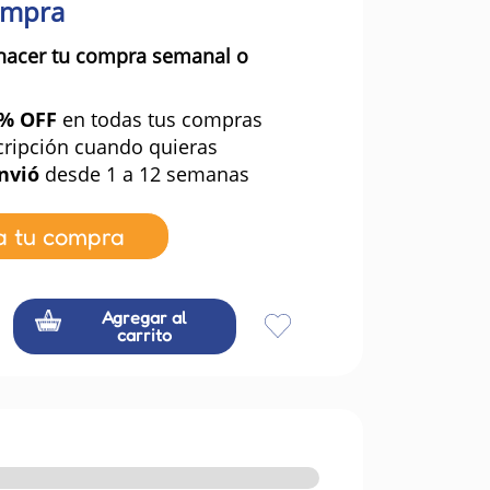
ompra
hacer tu compra semanal o
0% OFF
en todas tus compras
cripción cuando quieras
nvió
desde 1 a 12 semanas
a tu compra
Agregar al
carrito