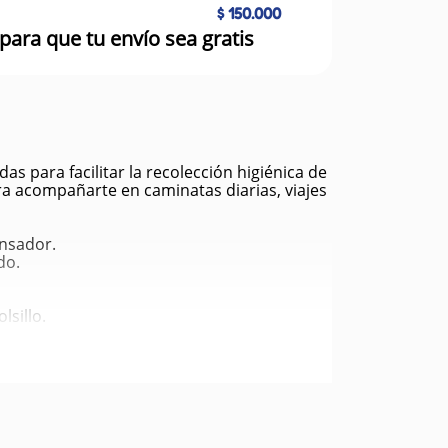
$ 150.000
para que tu envío sea gratis
s para facilitar la recolección higiénica de
ra acompañarte en caminatas diarias, viajes
ensador.
do.
lsillo.
.
iduos.