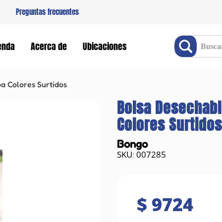
Preguntas frecuentes
Buscar producto
enda
Acerca de
Ubicaciones
a Colores Surtidos
Bolsa Desechabl
Colores Surtido
Bongo
007285
:
$
9724