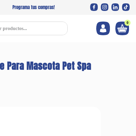
Programa tus compras!
0
s...
e Para Mascota Pet Spa
s