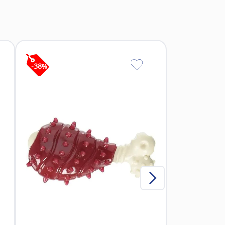
olsa.
-
38
%