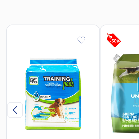
Plástico resisten
-
50
%