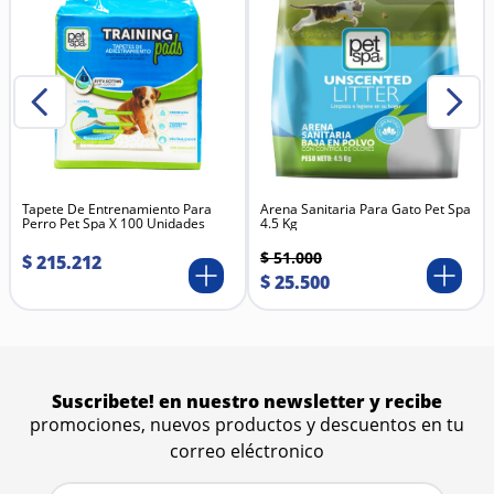
Promueve el ejercicio y el bienestar: Ayuda a
mantener la musculatura y las uñas en óptimas
condiciones.
Reduce el estrés y el aburrimiento: Proporciona una
vía de entretenimiento y relajación para tu gato.
Estimula el juego y la actividad diaria: Gracias al
catnip incluido, atrae al gato y fomenta el uso
constante.
Materiales principales
Cartón corrugado prensado de alta resistencia
Tapete De Entrenamiento Para
Catnip natural
Arena Sanitaria Para Gato Pet Spa
Perro Pet Spa X 100 Unidades
4.5 Kg
Base de cartón
$
51
.
000
$
215
.
212
$
25
.
500
Suscribete! en nuestro newsletter y recibe
promociones, nuevos productos y descuentos en tu
correo eléctronico