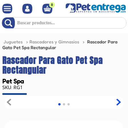
0
Buscar productos...
Juguetes
Rascadores y Gimnasios
Rascador Para
Gato Pet Spa Rectangular
Rascador Para Gato Pet Spa
Rectangular
Pet Spa
RG1
: