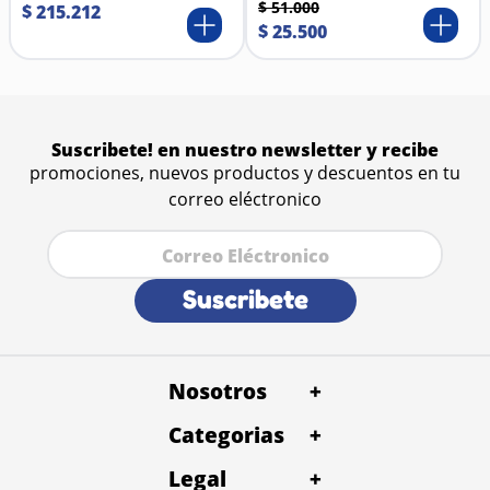
mantener el manto limpio y ventilado.
$
51
.
000
$
215
.
212
Materiales principales
$
25
.
500
Dientes metálicos de acero inoxidable: duraderos,
resistentes a la corrosión y suaves con la piel.
Mango plástico ergonómico: ligero, antideslizante y
fácil de manipular.
Suscribete! en nuestro newsletter y recibe
promociones, nuevos productos y descuentos en tu
correo eléctronico
Suscribete
Nosotros
+
Categorias
Quienes Somos
+
Petentrega Panamá
Baño y Peluqueria
Legal
Alimentos
+