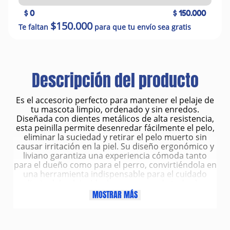
$ 0
$ 150.000
$150.000
Te faltan
para que tu envío sea gratis
Descripción del producto
Es el accesorio perfecto para mantener el pelaje de
tu mascota limpio, ordenado y sin enredos.
Diseñada con dientes metálicos de alta resistencia,
esta peinilla permite desenredar fácilmente el pelo,
eliminar la suciedad y retirar el pelo muerto sin
causar irritación en la piel. Su diseño ergonómico y
liviano garantiza una experiencia cómoda tanto
para el dueño como para el perro, convirtiéndola en
una herramienta indispensable para el cuidado
diario del pelaje. Ideal para perros de todas las
razas y tipos de pelo.
MOSTRAR MÁS
Características
Dientes metálicos finos y resistentes: ideales para
desenredar, eliminar el pelo suelto y mantener el
manto brillante.