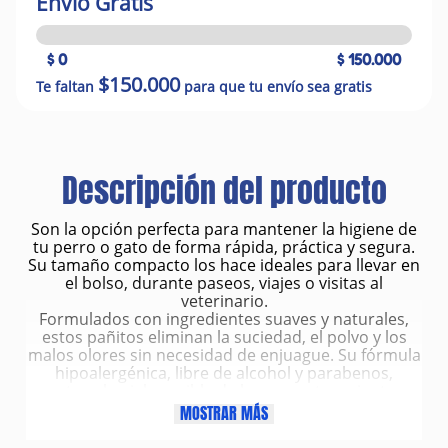
Envío Gratis
$ 0
$ 150.000
$150.000
Te faltan
para que tu envío sea gratis
Descripción del producto
Son la opción perfecta para mantener la higiene de
tu perro o gato de forma rápida, práctica y segura.
Su tamaño compacto los hace ideales para llevar en
el bolso, durante paseos, viajes o visitas al
veterinario.
Formulados con ingredientes suaves y naturales,
estos pañitos eliminan la suciedad, el polvo y los
malos olores sin necesidad de enjuague. Su fórmula
hipoalergénica, libre de alcohol y parabenos,
protege la piel sensible de las mascotas mientras
deja el pelaje limpio, fresco y con un agradable
MOSTRAR MÁS
aroma.
Características principales