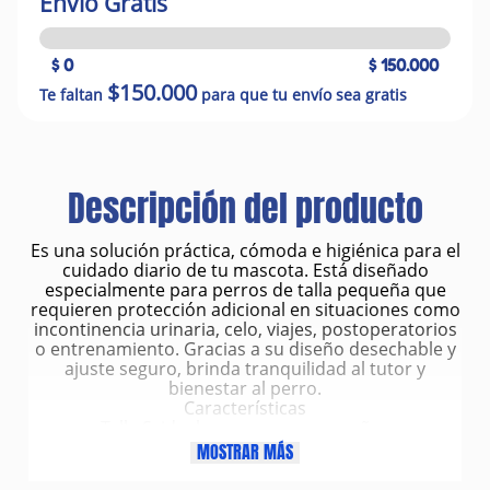
Envío Gratis
$ 0
$ 150.000
$150.000
Te faltan
para que tu envío sea gratis
Descripción del producto
Es una solución práctica, cómoda e higiénica para el
cuidado diario de tu mascota. Está diseñado
especialmente para perros de talla pequeña que
requieren protección adicional en situaciones como
incontinencia urinaria, celo, viajes, postoperatorios
o entrenamiento. Gracias a su diseño desechable y
ajuste seguro, brinda tranquilidad al tutor y
bienestar al perro.
Características
Talla S, ideal para perros pequeños
Pañales desechables de un solo uso
MOSTRAR MÁS
Paquete con 10 unidades
Alta capacidad de absorción