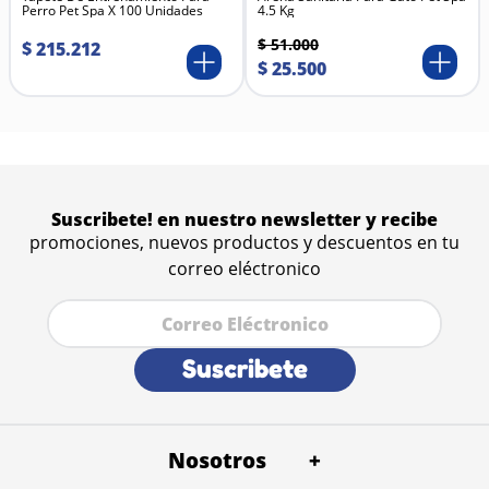
Perro Pet Spa X 100 Unidades
4.5 Kg
$
51
.
000
$
215
.
212
$
25
.
500
Suscribete! en nuestro newsletter y recibe
promociones, nuevos productos y descuentos en tu
correo eléctronico
Suscribete
Nosotros
+