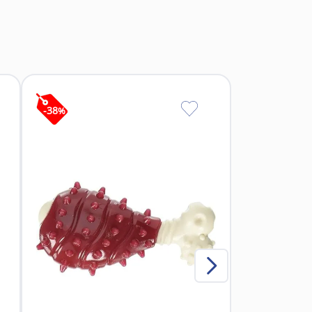
 suaves y medianas.
e permitir un juego seguro y prolongado.
de seguridad y facilidad de limpieza
-
38
%