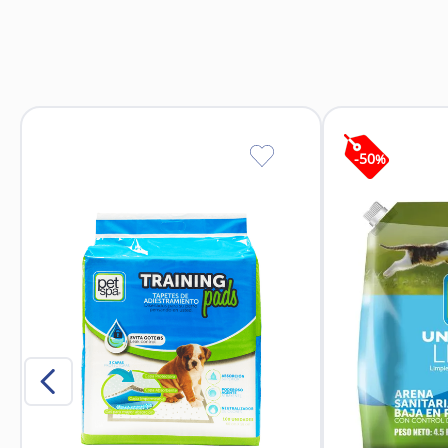
Durabilidad: El diseño y mater
Silicona flexible y resistente: Material seguro y no
Material de grado alimenticio o similar: Muchas 
-
50
%