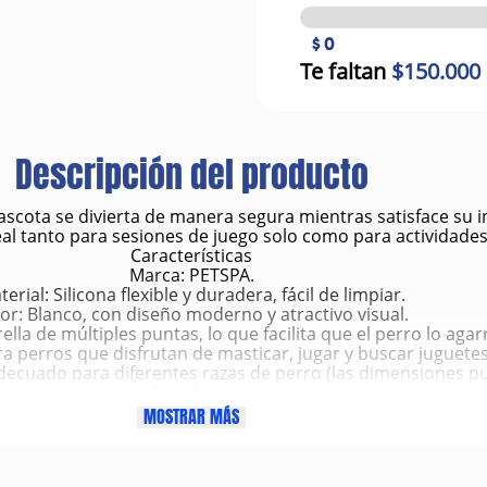
$ 0
Te faltan
$150.000
Descripción del producto
cota se divierta de manera segura mientras satisface su in
deal tanto para sesiones de juego solo como para actividade
Características
Marca: PETSPA.
erial: Silicona flexible y duradera, fácil de limpiar.
or: Blanco, con diseño moderno y atractivo visual.
ella de múltiples puntas, lo que facilita que el perro lo agar
a perros que disfrutan de masticar, jugar y buscar juguetes
cuado para diferentes razas de perro (las dimensiones pue
Beneficios
l: Mantiene a tu perro entretenido y activo, reduciendo el ab
MOSTRAR MÁS
silicona es suave para los dientes y encías, permitiendo mo
a jugar a buscar y traer, fortaleciendo el vínculo entre el pe
niza rápidamente, lo que facilita su mantenimiento tras juegos