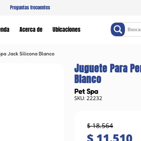
Preguntas frecuentes
Buscar producto
enda
Acerca de
Ubicaciones
pa Jack Silicona Blanco
Juguete Para Per
Blanco
Pet Spa
22232
:
$
18
.
564
$
11
.
510