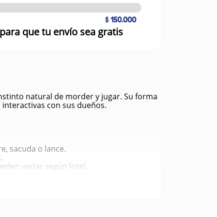
$ 150.000
para que tu envío sea gratis
stinto natural de morder y jugar. Su forma
s interactivas con sus dueños.
re, sacuda o lance.
.
den variar según lote).
urrimiento y el estrés.
rder sin dañar la boca de tu mascota.
rro y su dueño.
 al aire libre o con agua.