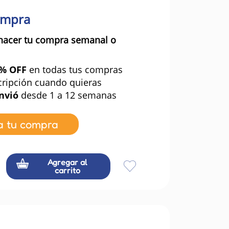
ompra
hacer tu compra semanal o
0% OFF
en todas tus compras
cripción cuando quieras
nvió
desde 1 a 12 semanas
a tu compra
Agregar al
carrito