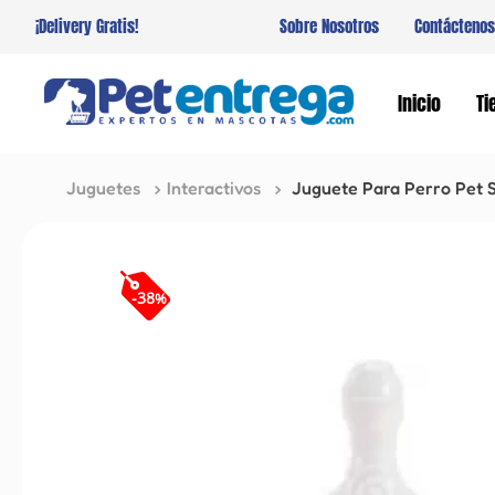
¡Delivery Gratis!
Sobre Nosotros
Contáctenos
Inicio
Ti
Juguetes
Interactivos
Juguete Para Perro Pet S
-
38
%