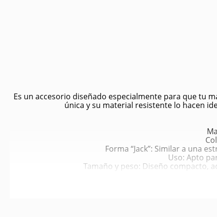
Es un accesorio diseñado especialmente para que tu mas
única y su material resistente lo hacen i
Mat
Col
Forma “Jack”: Similar a una estr
Uso: Apto par
Tamaño y peso: Diseño compacto, ade
Estimula la actividad física y menta
Fomenta la masticación saludable: Su material de 
Juego interactivo: Ideal par
Fácil de limpiar: La silicona se higie