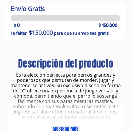
Envío Gratis
$ 0
$ 150.000
$150.000
Te faltan
para que tu envío sea gratis
Descripción del producto
Es la elección perfecta para perros grandes y
poderosos que disfrutan de morder, jugar y
mantenerse activos. Su exclusivo diseño en forma
de “Y” ofrece una experiencia de juego versátil y
cómoda, permitiendo que el perro lo sostenga
fácilmente con sus patas mientras mastica.
Fabricado con materiales ultra resistentes, este
juguete satisface el instinto natural de morder,
promueve la salud dental y proporciona
entretenimiento duradero para tu mascota.
Características
MOSTRAR MÁS