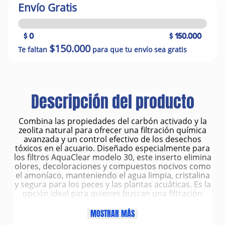
Envío Gratis
$ 0
$ 150.000
$150.000
Te faltan
para que tu envío sea gratis
Descripción del producto
Combina las propiedades del carbón activado y la
zeolita natural para ofrecer una filtración química
avanzada y un control efectivo de los desechos
tóxicos en el acuario. Diseñado especialmente para
los filtros AquaClear modelo 30, este inserto elimina
olores, decoloraciones y compuestos nocivos como
el amoníaco, manteniendo el agua limpia, cristalina
y segura para los peces y las plantas acuáticas. Es la
opción ideal para quienes buscan una filtración
potente y de alto rendimiento en acuarios
pequeños o medianos.
MOSTRAR MÁS
Características