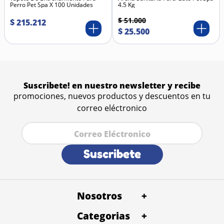
Perro Pet Spa X 100 Unidades
4.5 Kg
principal.
Ingredientes principales
$
51
.
000
$
215
.
212
Harina de trigo
$
25
.
500
Proteínas y grasas de origen animal
Subproductos vegetales
Extracto de carne o pollo
Vitaminas y minerales esenciales
Suscribete! en nuestro newsletter y recibe
promociones, nuevos productos y descuentos en tu
correo eléctronico
Suscribete
Nosotros
+
Categorias
Quienes Somos
+