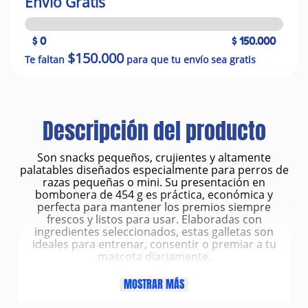
Envío Gratis
$ 0
$ 150.000
$150.000
Te faltan
para que tu envío sea gratis
Descripción del producto
Son snacks pequeños, crujientes y altamente
palatables diseñados especialmente para perros de
razas pequeñas o mini. Su presentación en
bombonera de 454 g es práctica, económica y
perfecta para mantener los premios siempre
frescos y listos para usar. Elaboradas con
ingredientes seleccionados, estas galletas son
ideales para entrenar, consentir o premiar a tu
mascota diariamente.
Características
Galletas de tamaño mini, ideales para perros de
MOSTRAR MÁS
razas pequeñas o como premios frecuentes.
Presentación en bombonera de 454 g, con cierre