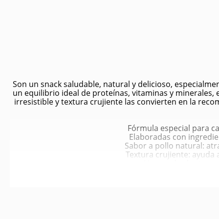
Son un snack saludable, natural y delicioso, especialme
un equilibrio ideal de proteínas, vitaminas y minerales,
irresistible y textura crujiente las convierten en la r
Fórmula especial para ca
Elaboradas con ingredien
Sabor a pollo natural: at
Textura crujiente: ayuda 
Horneadas lentament
Presentación práctic
Apoya el crecimiento salu
Fortalece dientes y encía
Favorece la diges
Aporta energía sos