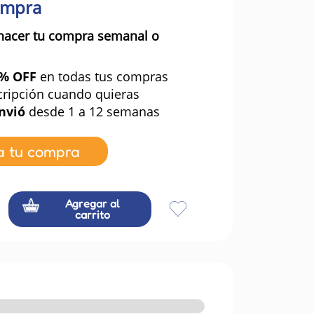
ompra
hacer tu compra semanal o
0% OFF
en todas tus compras
cripción cuando quieras
nvió
desde 1 a 12 semanas
a tu compra
Agregar al
carrito