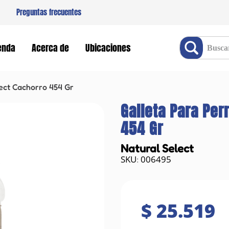
Preguntas frecuentes
Buscar producto
enda
Acerca de
Ubicaciones
lect Cachorro 454 Gr
Galleta Para Per
454 Gr
Natural Select
006495
:
$
25
.
519