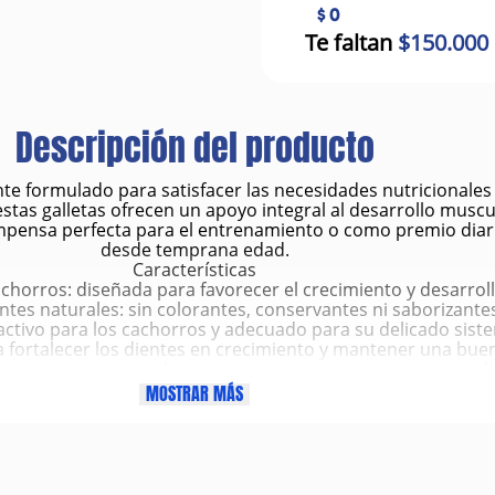
$ 0
Te faltan
$150.000
Descripción del producto
nte formulado para satisfacer las necesidades nutricionales
 estas galletas ofrecen un apoyo integral al desarrollo muscu
ecompensa perfecta para el entrenamiento o como premio diar
desde temprana edad.
Características
chorros: diseñada para favorecer el crecimiento y desarroll
tes naturales: sin colorantes, conservantes ni saborizantes a
ractivo para los cachorros y adecuado para su delicado siste
a fortalecer los dientes en crecimiento y mantener una buen
e: para conservar los nutrientes y garantizar una mejor di
a de 454 g: ideal para el consumo regular y entrenamientos 
MOSTRAR MÁS
Beneficios
dable: gracias a su alto contenido en proteínas y nutriente
s: la textura firme estimula la mordida y promueve una buen
tión: elaboradas con ingredientes naturales de fácil asimila
tenida: perfecta para cachorros activos en etapa de aprend