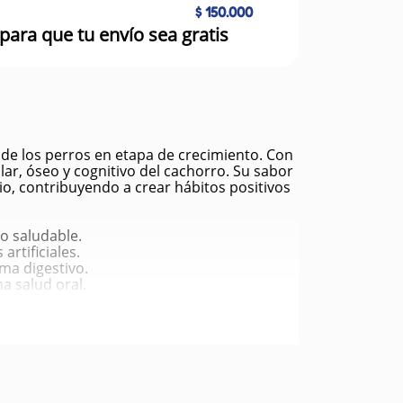
$ 150.000
para que tu envío sea gratis
 de los perros en etapa de crecimiento. Con
lar, óseo y cognitivo del cachorro. Su sabor
io, contribuyendo a crear hábitos positivos
o saludable.
rtificiales.
ma digestivo.
a salud oral.
gestión.
diarios.
s esenciales.
a salud bucal.
ción.
izaje.