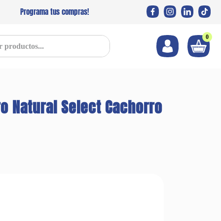
Programa tus compras!
0
s...
ro Natural Select Cachorro