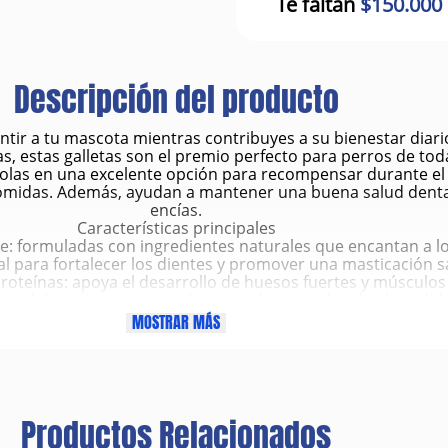
Te faltan
$150.000
Descripción del producto
ntir a tu mascota mientras contribuyes a su bienestar diari
as, estas galletas son el premio perfecto para perros de tod
éndolas en una excelente opción para recompensar durante el 
midas. Además, ayudan a mantener una buena salud dental, 
encías.
Características principales
he: formuladas con ingredientes naturales que encantan a l
eal para fortalecer los dientes y promover una masticación s
proteínas: apoya el desarrollo de huesos fuertes y músculos
rir: elaboradas con ingredientes seleccionados de alta calid
antes artificiales: producto natural y seguro para el consu
MOSTRAR MÁS
s razas: pueden ofrecerse a perros pequeños, medianos o 
nómica: empaque de 1.000 gramos (1 kg) ideal para uso dia
Beneficios
remio saludable que combina nutrición y sabor.
a limpieza dental, reduciendo la acumulación de placa y sarr
Productos Relacionados
ece huesos y dientes gracias a su contenido de calcio.
 una buena digestión, por su composición equilibrada.