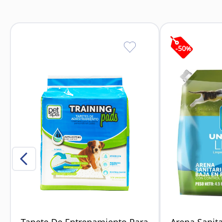
Refuerza el vínculo
-
50
%