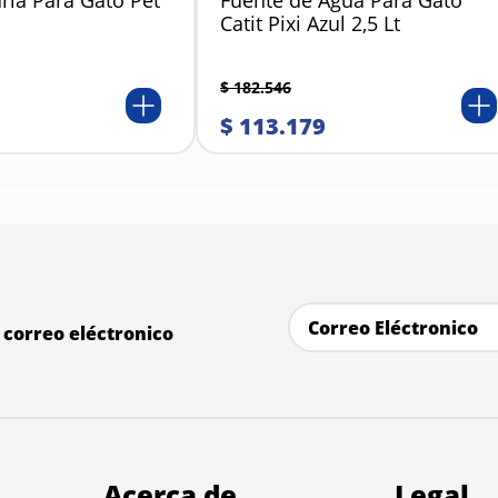
ria Para Gato Pet
Fuente de Agua Para Gato
Catit Pixi Azul 2,5 Lt
$
182
.
546
$
113
.
179
correo eléctronico
Acerca de
Legal