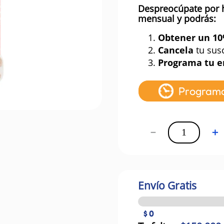
Despreocúpate por 
mensual y podrás:
1.
Obtener un 1
2.
Cancela
tu sus
3.
Programa tu e
Program
－
＋
Envío Gratis
$ 0