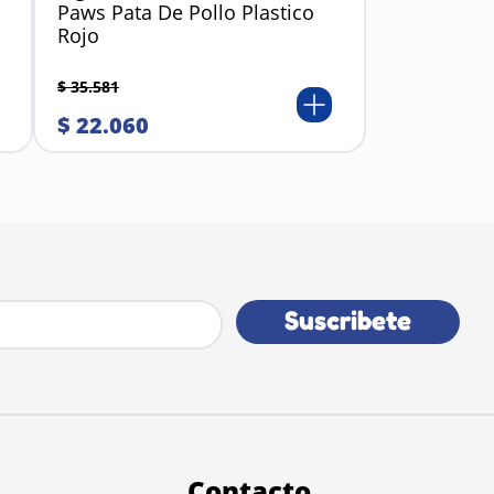
Paws Pata De Pollo Plastico
Rojo
$
35
.
581
$
22
.
060
Suscribete
Contacto