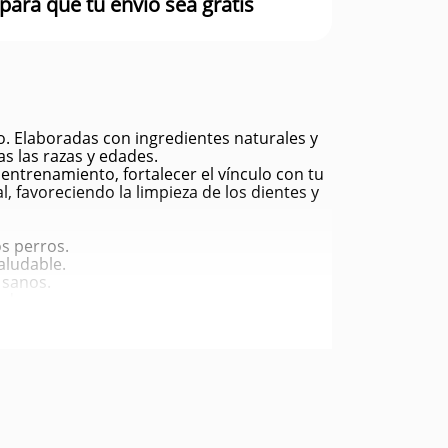
para que tu envío sea gratis
o. Elaboradas con ingredientes naturales y
as las razas y edades.
entrenamiento, fortalecer el vínculo con tu
favoreciendo la limpieza de los dientes y
os perros.
aludable.
 sanos.
ad.
mo frecuente.
grandes.
rio.
o.