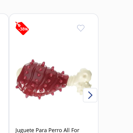
ositiva.
-
38
%
Juguete Para Perro All For