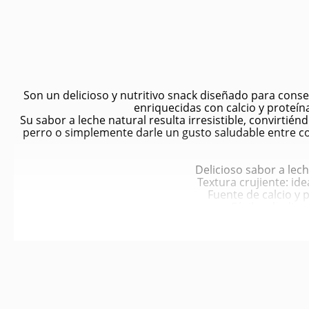
Son un delicioso y nutritivo snack diseñado para conse
enriquecidas con calcio y proteín
Su sabor a leche natural resulta irresistible, convirti
perro o simplemente darle un gusto saludable entre co
Delicioso sabor a lec
Textura crujiente: id
Fuente de calcio y 
Fáciles de dige
Sin colorantes ni conserv
Aptas para todas la
Presentación eco
P
Contribuye a l
Fortal
Promueve