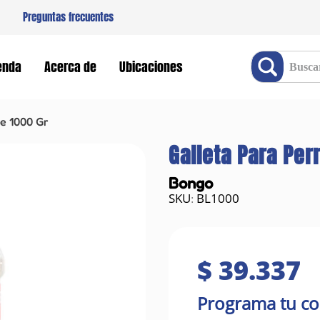
Preguntas frecuentes
Buscar producto
enda
Acerca de
Ubicaciones
e 1000 Gr
Galleta Para Pe
Bongo
BL1000
:
$
39
.
337
Programa tu c