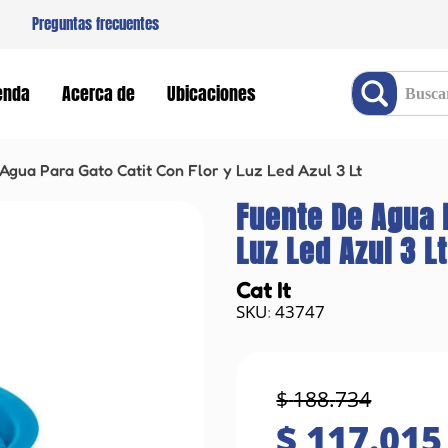
Preguntas frecuentes
Buscar producto
enda
Acerca de
Ubicaciones
Agua Para Gato Catit Con Flor y Luz Led Azul 3 Lt
Fuente De Agua P
Luz Led Azul 3 Lt
Cat It
43747
:
$
188
.
734
$
117
.
015