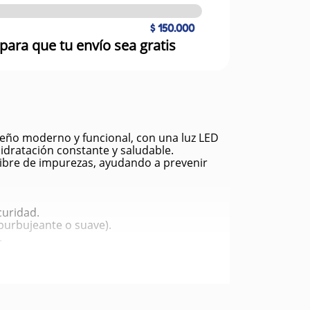
$ 150.000
para que tu envío sea gratis
iseño moderno y funcional, con una luz LED
idratación constante y saludable.
y libre de impurezas, ayudando a prevenir
curidad.
 burbujeante o suave).
.
.
to.