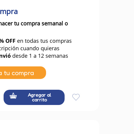
ompra
hacer tu compra semanal o
0% OFF
en todas tus compras
cripción cuando quieras
nvió
desde 1 a 12 semanas
a tu compra
Agregar al
carrito