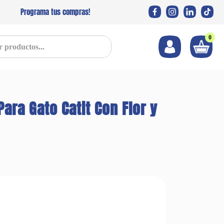
Programa tus compras!
0
s...
ara Gato Catit Con Flor y