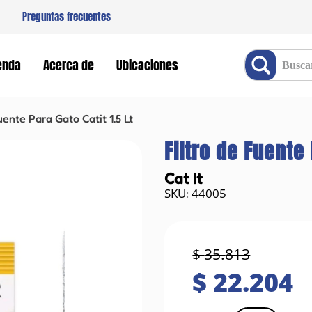
Preguntas frecuentes
Buscar producto
enda
Acerca de
Ubicaciones
uente Para Gato Catit 1.5 Lt
Filtro de Fuente 
Cat It
44005
:
$
35
.
813
$
22
.
204