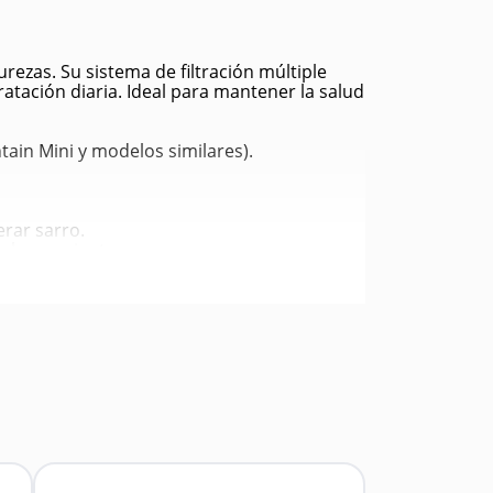
rezas. Su sistema de filtración múltiple
tación diaria. Ideal para mantener la salud
tain Mini y modelos similares).
rar sarro.
de herramientas.
so y la calidad del agua.
imentos y animales.
.
nales.