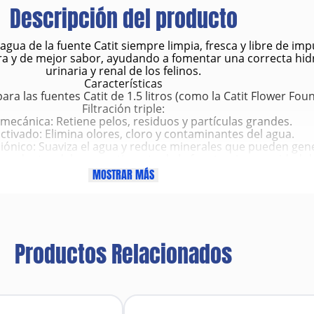
Descripción del producto
ua de la fuente Catit siempre limpia, fresca y libre de impu
a y de mejor sabor, ayudando a fomentar una correcta hidra
urinaria y renal de los felinos.
Características
a las fuentes Catit de 1.5 litros (como la Catit Flower Foun
Filtración triple:
ecánica: Retiene pelos, residuos y partículas grandes.
ctivado: Elimina olores, cloro y contaminantes del agua.
iónico: Suaviza el agua y reduce minerales que pueden gene
oloca dentro del compartimento de la fuente, sin necesidad 
endimiento óptimo de hasta 3 a 4 semanas, dependiendo del u
MOSTRAR MÁS
s: Fabricado con componentes aptos para el contacto con al
Beneficios
ene el agua limpia, clara y sin olores desagradables.
alud urinaria de tu gato al ofrecerle agua más fresca y pura
uce la acumulación de cal y minerales en la fuente.
Productos Relacionados
tos a beber más agua, ayudando a prevenir enfermedades re
vida útil de la bomba al evitar obstrucciones por residuos.
Materiales principales
Espuma filtrante de poliéster
Carbón activado de coco natural
esina de intercambio iónico de grado alimenticio