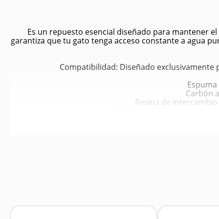
Es un repuesto esencial diseñado para mantener el ag
garantiza que tu gato tenga acceso constante a agua pur
Compatibilidad: Diseñado exclusivamente par
Espuma m
Carbón a
Resina de intercambio 
Fácil instalación: Solo se c
Durabilidad: Cada filtro ofrece un r
Materiales seguros y no tóxico
Manti
Favorece la s
Red
Estimula a los ga
Aumenta la 
R