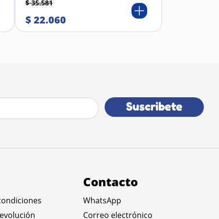
$
35
.
581
$
22
.
060
Suscribete
Contacto
condiciones
WhatsApp
devolución
Correo electrónico