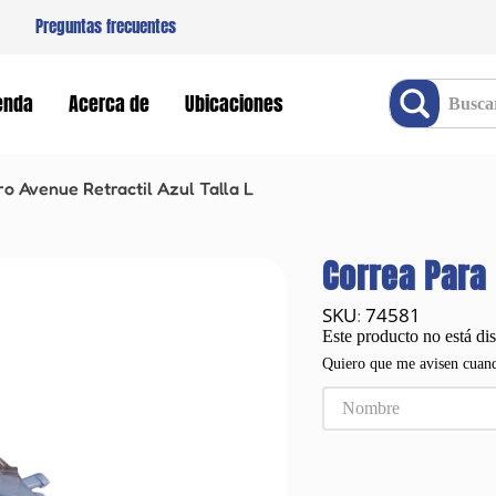
Preguntas frecuentes
Buscar producto
enda
Acerca de
Ubicaciones
o Avenue Retractil Azul Talla L
Correa Para 
74581
:
Este producto no está di
Quiero que me avisen cuand