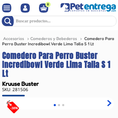
0
Buscar productos...
Accesorios
Comederos y Bebederos
Comedero Para
Perro Buster Incredibowl Verde Lima Talla S 1 Lt
Comedero Para Perro Buster
Incredibowl Verde Lima Talla S 1
Lt
Kruuse Buster
281506
:
-
38
%