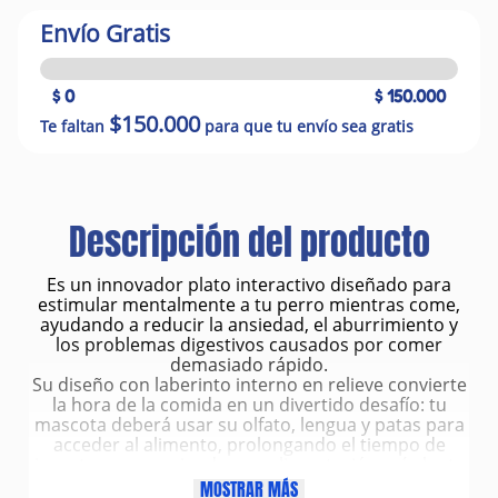
Envío Gratis
$ 0
$ 150.000
$150.000
Te faltan
para que tu envío sea gratis
Descripción del producto
Es un innovador plato interactivo diseñado para
estimular mentalmente a tu perro mientras come,
ayudando a reducir la ansiedad, el aburrimiento y
los problemas digestivos causados por comer
demasiado rápido.
Su diseño con laberinto interno en relieve convierte
la hora de la comida en un divertido desafío: tu
mascota deberá usar su olfato, lengua y patas para
acceder al alimento, prolongando el tiempo de
ingesta y promoviendo una alimentación más lenta
y saludable.
MOSTRAR MÁS