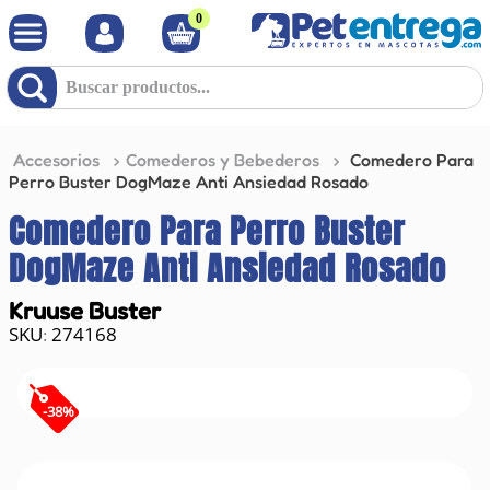
0
Buscar productos...
Accesorios
Comederos y Bebederos
Comedero Para
Perro Buster DogMaze Anti Ansiedad Rosado
Comedero Para Perro Buster
DogMaze Anti Ansiedad Rosado
Kruuse Buster
274168
:
-
38
%