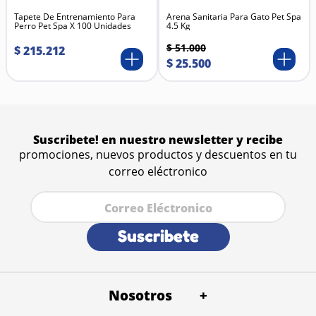
Beneficios
Tapete De Entrenamiento Para
Reduce la velocidad de alimentación, evitando
Arena Sanitaria Para Gato Pet Spa
Perro Pet Spa X 100 Unidades
4.5 Kg
atragantamientos y malestares digestivos.
Disminuye la ansiedad y el estrés asociados con la
$
51
.
000
$
215
.
212
comida.
$
25
.
500
Proporciona entretenimiento mental y físico.
Fomenta hábitos alimenticios más saludables.
Ayuda a prevenir la obesidad y los problemas de
sobrealimentación.
Material higiénico, fácil de limpiar y de larga
duración.
Suscribete! en nuestro newsletter y recibe
Ideal para perros de cualquier edad o tamaño.
promociones, nuevos productos y descuentos en tu
Materiales
Plástico ABS de alta calidad, libre de BPA.
correo eléctronico
Base antideslizante de goma.
Apto para lavavajillas.
Suscribete
Nosotros
+