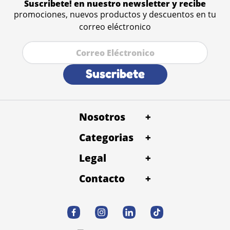
Suscribete! en nuestro newsletter y recibe
promociones, nuevos productos y descuentos en tu
correo eléctronico
Suscribete
Nosotros
+
Categorias
Quienes Somos
+
Petentrega Panamá
Baño y Peluqueria
Legal
Alimentos
+
Términos y condiciones
Petentrega Costa rica
Conslta Veterinaria
Contacto
Snacks
+
Politica de devolución
Desparacitación
Accesorios
WhatsApp
Contacto
Politica de privacidad y datos
Correo electrónico
Vacunación
Salud