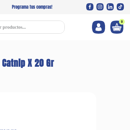
Programa tus compras!
0
s...
 Catnip X 20 Gr