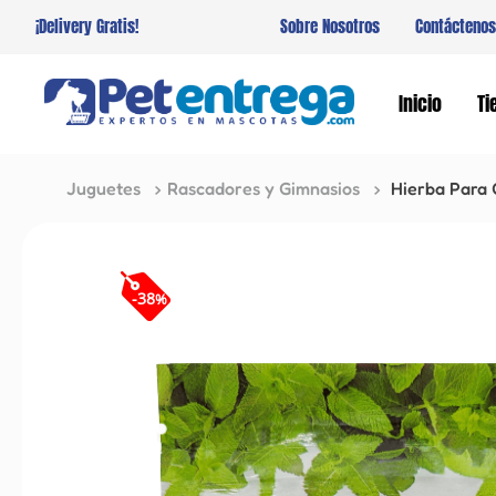
¡Delivery Gratis!
Sobre Nosotros
Contáctenos
Inicio
Ti
Juguetes
Rascadores y Gimnasios
Hierba Para 
-
38
%