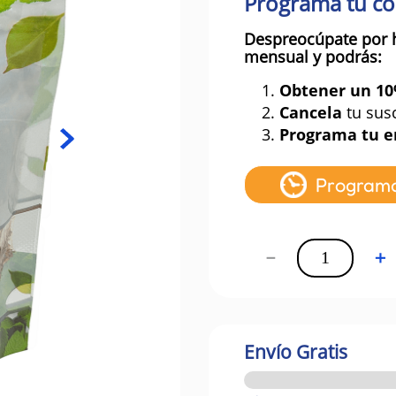
Programa tu c
Despreocúpate por 
mensual y podrás:
1.
Obtener un 1
2.
Cancela
tu sus
3.
Programa tu e
Program
－
＋
Envío Gratis