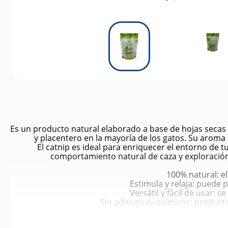
Es un producto natural elaborado a base de hojas secas 
y placentero en la mayoría de los gatos. Su aroma irr
El catnip es ideal para enriquecer el entorno de t
comportamiento natural de caza y exploración
100% natural: e
Estimula y relaja: puede 
Versátil y fácil de usar:
Sin aditivos ni químicos: product
Ideal para el enriquecimiento
Apto para tod