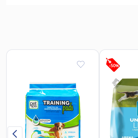
Promueve el bien
Favorece la activida
Reduce el estrés, l
Fortalece el vínculo entre
Estimula el uso 
100% 
-
50
%