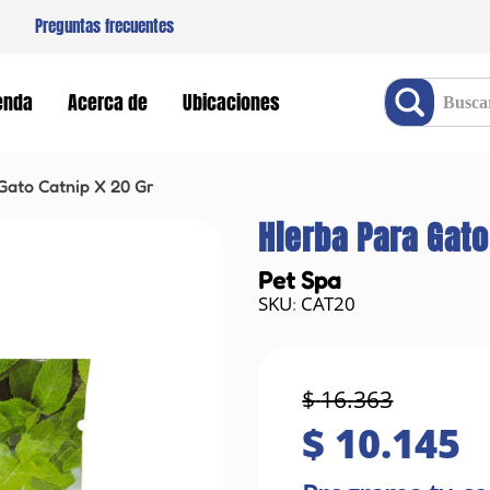
Preguntas frecuentes
Buscar producto
enda
Acerca de
Ubicaciones
Gato Catnip X 20 Gr
Hierba Para Gato
Pet Spa
CAT20
:
$
16
.
363
$
10
.
145