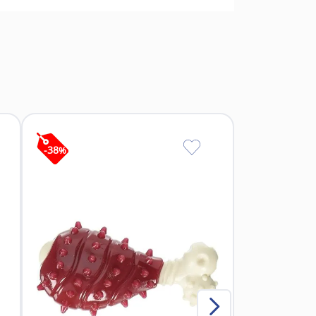
ial.
imiento.
rrados.
entrenamiento.
inas.
-
38
%