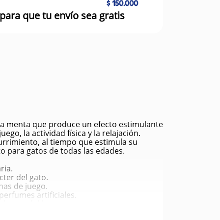
$ 150.000
para que tu envío sea gratis
e la menta que produce un efecto estimulante
go, la actividad física y la relajación.
burrimiento, al tiempo que estimula su
o para gatos de todas las edades.
ria.
cter del gato.
nas de juego.
erfumes artificiales.
 dentro del hogar.
.