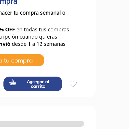
ompra
hacer tu compra semanal o
0% OFF
en todas tus compras
cripción cuando quieras
nvió
desde 1 a 12 semanas
a tu compra
Agregar al
carrito