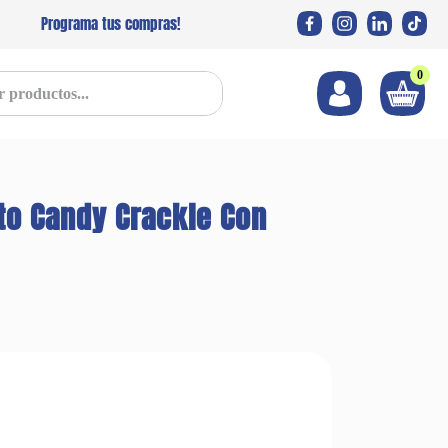
Programa tus compras!
0
s...
to Candy Crackle Con