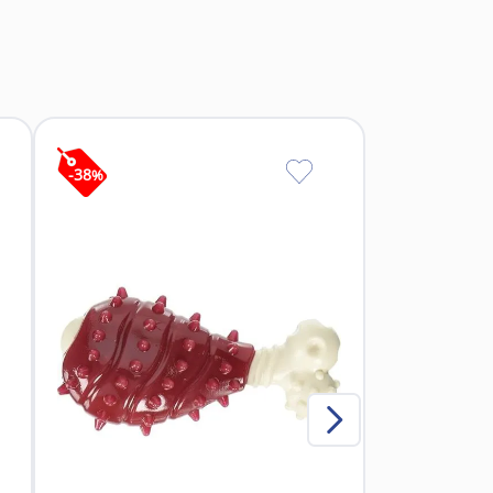
miento.
tenimiento.
-
38
%