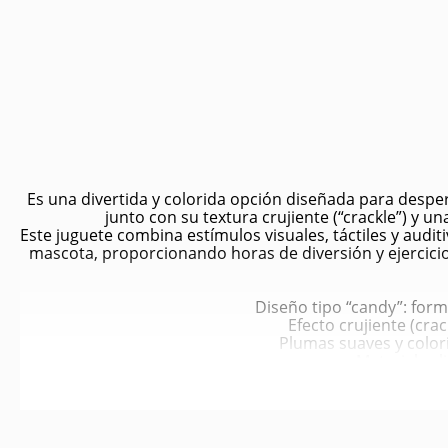
Es una divertida y colorida opción diseñada para despert
junto con su textura crujiente (“crackle”) y u
Este juguete combina estímulos visuales, táctiles y audit
mascota, proporcionando horas de diversión y ejercicio
Diseño tipo “candy”: for
Efecto crujiente (crac
Plumas suaves y colori
Materiales l
Colores surtido
Estimula los sentidos del gat
Promueve el eje