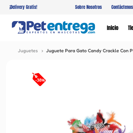
¡Delivery Gratis!
Sobre Nosotros
Contáctenos
Inicio
Ti
Juguetes
Juguete Para Gato Candy Crackle Con 
-
38
%