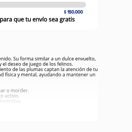
$ 150.000
para que tu envío sea gratis
enido. Su forma similar a un dulce envuelto,
 el deseo de juego de los felinos.
miento de las plumas captan la atención de tu
dad física y mental, ayudando a mantener un
ear o morder.
go activo.
nstintiva.
ato.
as en movimiento.
ble.