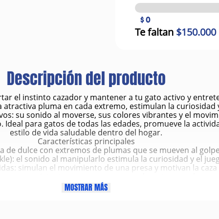
$ 0
Te faltan
$150.000
Descripción del producto
ar el instinto cazador y mantener a tu gato activo y entret
na atractiva pluma en cada extremo, estimulan la curiosidad y
ivos: su sonido al moverse, sus colores vibrantes y el movi
. Ideal para gatos de todas las edades, promueve la activi
estilo de vida saludable dentro del hogar.
Características principales
ma de dulce con extremos de plumas que se mueven al golp
kle): el sonido al manipularlo estimula la curiosidad y el jue
das: simulan el movimiento de una presa y motivan la caza i
igeros y resistentes: seguros para morder, atrapar o lanzar.
s: en combinaciones llamativas que atraen la atención del g
MOSTRAR MÁS
Beneficios
o (vista, oído y tacto) gracias a su textura crujiente y plum
rcicio físico y mental, ayudando a mantener un peso saluda