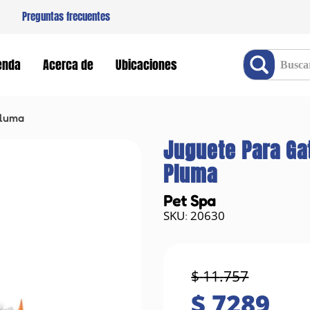
Preguntas frecuentes
Buscar producto
enda
Acerca de
Ubicaciones
Pluma
Juguete Para Ga
Pluma
Pet Spa
20630
:
$
11
.
757
$
7289