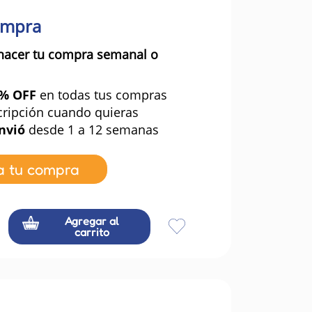
ompra
hacer tu compra semanal o
0% OFF
en todas tus compras
cripción cuando quieras
nvió
desde 1 a 12 semanas
a tu compra
Agregar al
carrito