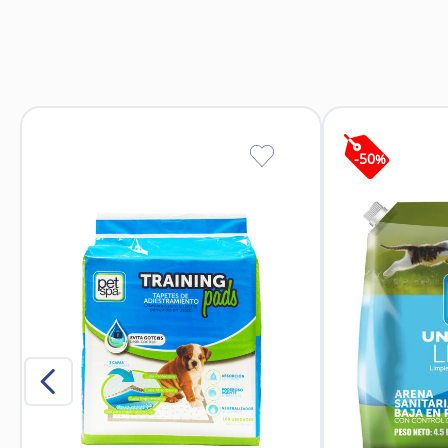
Favorece el compor
Fomenta l
Ayuda a evitar comport
Cuerpo
Plumas 
Costuras r
-
50
%