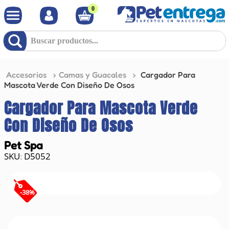
0
Buscar productos...
Accesorios
Camas y Guacales
Cargador Para
Mascota Verde Con Diseño De Osos
Cargador Para Mascota Verde
Con Diseño De Osos
Pet Spa
D5052
:
-
38
%