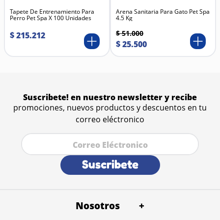
interna.
Tapete De Entrenamiento Para
Cremalleras reforzadas, para mayor seguridad.
Arena Sanitaria Para Gato Pet Spa
Perro Pet Spa X 100 Unidades
4.5 Kg
Costuras firmes, que aumentan la vida útil del
cargador.
$
51
.
000
$
215
.
212
Asas acolchadas o reforzadas, para un transporte
$
25
.
500
más cómodo.
Suscribete! en nuestro newsletter y recibe
promociones, nuevos productos y descuentos en tu
correo eléctronico
Suscribete
Nosotros
+