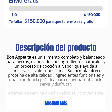
Envío Gratis
$ 0
$ 150.000
$150.000
Te faltan
para que tu envío sea gratis
Descripción del producto
Bon Appetita
es un alimento completo y balanceado
para perros, elaborado con ingredientes naturales y
un proceso de cocción al vapor que ayuda a
conservar el valor nutricional. Su fórmula ofrece
proteína de alta calidad, ingredientes funcionales y
una experiencia práctica para el pet parent: abrir,
servir y disfrutar.
Además de ser una opción deliciosa y conveniente,
Bon Appetita está diseñado para apoyar el
bienestar diario de tu perro con nutrientes
MOSTRAR MÁS
esenciales, digestibilidad y un equilibrio ideal entre
macronutrientes y micronutrientes.