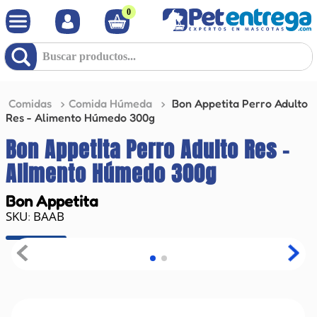
0
Buscar productos...
Comidas
Comida Húmeda
Bon Appetita Perro Adulto
Res - Alimento Húmedo 300g
Bon Appetita Perro Adulto Res -
Alimento Húmedo 300g
Bon Appetita
BAAB
: