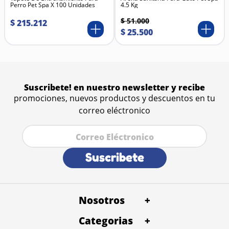
Perro Pet Spa X 100 Unidades
4.5 Kg
vegetales (brócoli, apio) + cúrcuma.
$
51
.
000
$
215
.
212
$
25
.
500
Suscribete! en nuestro newsletter y recibe
promociones, nuevos productos y descuentos en tu
correo eléctronico
Suscribete
Nosotros
+
Categorias
Quienes Somos
+