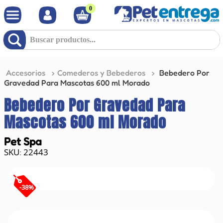
0
Buscar productos...
Accesorios
Comederos y Bebederos
Bebedero Por
Gravedad Para Mascotas 600 ml Morado
Bebedero Por Gravedad Para
Mascotas 600 ml Morado
Pet Spa
22443
:
-
38
%