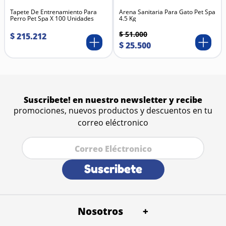
flujo controlado.
Tapete De Entrenamiento Para
Promueve hábitos saludables al mantener el agua
Arena Sanitaria Para Gato Pet Spa
Perro Pet Spa X 100 Unidades
4.5 Kg
siempre disponible y fresca.
Fácil de usar y limpiar, garantizando una experiencia
$
51
.
000
$
215
.
212
práctica y segura.
$
25
.
500
Materiales
Fabricado en plástico resistente de alta calidad (PET
o PP), no tóxico y libre de BPA, seguro para el
contacto con alimentos y líquidos.
Suscribete! en nuestro newsletter y recibe
promociones, nuevos productos y descuentos en tu
correo eléctronico
Suscribete
Nosotros
+