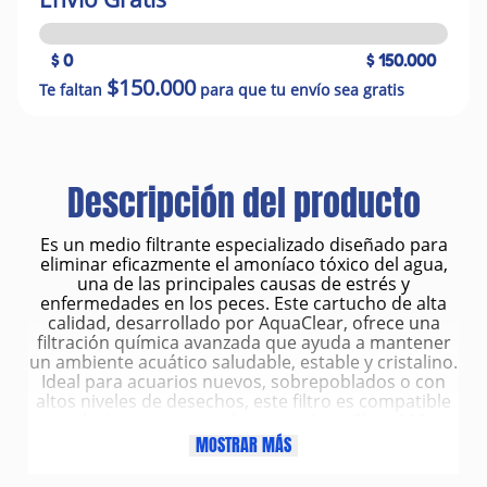
$ 0
$ 150.000
$150.000
Te faltan
para que tu envío sea gratis
Descripción del producto
Es un medio filtrante especializado diseñado para
eliminar eficazmente el amoníaco tóxico del agua,
una de las principales causas de estrés y
enfermedades en los peces. Este cartucho de alta
calidad, desarrollado por AquaClear, ofrece una
filtración química avanzada que ayuda a mantener
un ambiente acuático saludable, estable y cristalino.
Ideal para acuarios nuevos, sobrepoblados o con
altos niveles de desechos, este filtro es compatible
exclusivamente con el sistema AquaClear 110,
garantizando un ajuste perfecto y un rendimiento
MOSTRAR MÁS
óptimo.
Características: