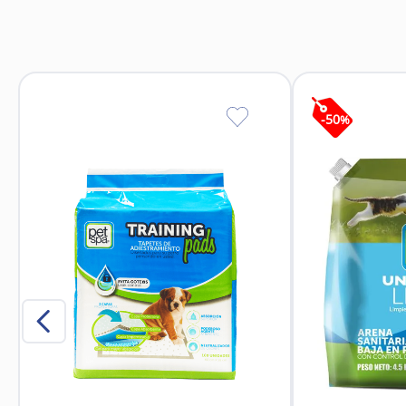
Reduce la ansie
Ideal para perros 
-
50
%