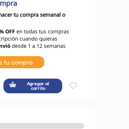
ompra
hacer tu compra semanal o
0% OFF
en todas tus compras
cripción cuando quieras
nvió
desde 1 a 12 semanas
a tu compra
Agregar al
carrito