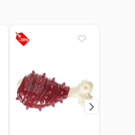
so.
ración.
-
38
%