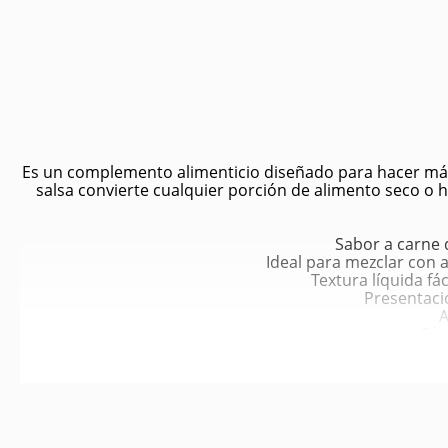
Es un complemento alimenticio diseñado para hacer más 
salsa convierte cualquier porción de alimento seco o 
Sabor a carne d
Ideal para mezclar con
Textura líquida fá
Presentació
A
Fór
Desarrollada para com
Aumenta la palatabilida
Favorece un mejor consumo de
Ayuda en transi
Contribuye a u