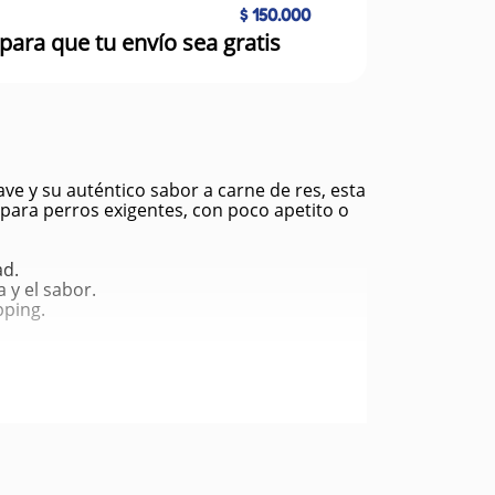
$ 150.000
para que tu envío sea gratis
e y su auténtico sabor a carne de res, esta
 para perros exigentes, con poco apetito o
ad.
y el sabor.
pping.
principal.
limentaria.
n poco atractivo.
as.
es.