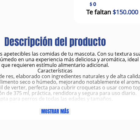
$ 0
Te faltan
$150.000
Descripción del producto
apetecibles las comidas de tu mascota. Con su textura suav
húmedo en una experiencia más deliciosa y aromática, ideal
que requieren estímulo alimentario adicional.
Características
e res, elaborado con ingredientes naturales y de alta calid
 alimento seco o húmedo, mejorando notablemente el aroma 
cil de verter, perfecta para cubrir croquetas o usar como to
n de 375 ml, práctica, rendidora y segura para uso diario.
pta para perros de todas las edades y tamaños.
mula libre de colorantes y saborizantes artificiales.
plementar la alimentación, no para reemplazar el alimento 
MOSTRAR MÁS
Beneficios
d de la comida, incentivando a perros con baja motivación a
 alimento seco, especialmente en perros que lo encuentra
ciones alimentarias, facilitando la adaptación a nuevas diet
na mejor digestión, gracias a ingredientes suaves y natural