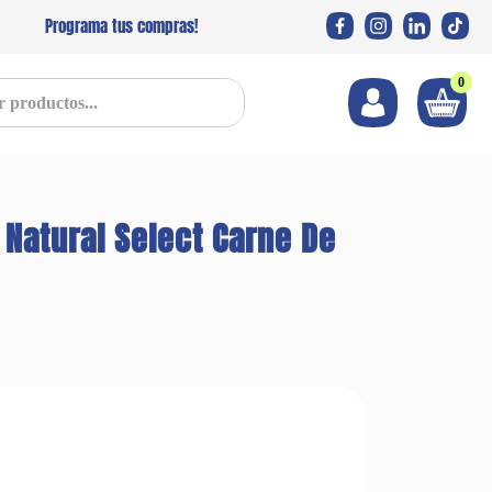
Programa tus compras!
0
s...
 Natural Select Carne De