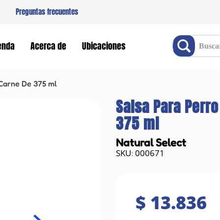
Preguntas frecuentes
Buscar producto
enda
Acerca de
Ubicaciones
 Carne De 375 ml
Salsa Para Perro
375 ml
Natural Select
000671
:
$
13
.
836