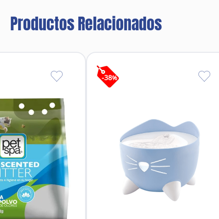
 ml por cada 10Kg, cada 24 horas durante 5 a 7 días o según
Gatos:
ada 2 kg de peso vivo. Para continuar el tratamiento a parti
Productos Relacionados
s durante 5 a 7 días o según criterio del medico veterinario
gulantes, antinflamatorios, esteroidales, diuréticos, corti
-
38
%