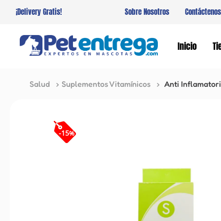
¡Delivery Gratis!
Sobre Nosotros
Contáctenos
Inicio
Ti
Salud
Suplementos Vitamínicos
Anti Inflamator
-
15
%