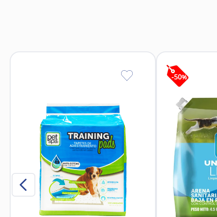
dosis de 0,1 mg/Kg de peso, equivalente a 0,5
Tratamiento inicial dosis de 0,1 mg de meloxicam por c
cada 24 hora
No debe administrarse con otros AINEs, anticoa
-
50
%