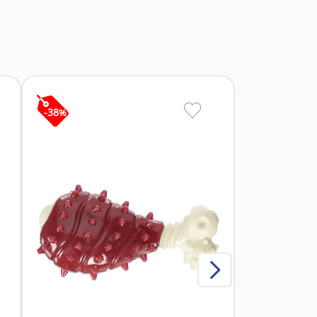
 criterio del médico veterinario.
r del segundo día de 0,1 ml por cada 4 kg,
.
coides o medicaciones nefrotóxicas.
-
38
%