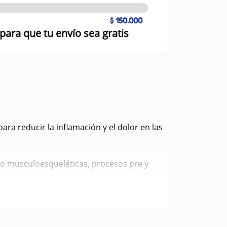
$ 150.000
para que tu envío sea gratis
a reducir la inflamación y el dolor en las
y/o musculoesqueléticas, procesos pre y
o.
 el tratamiento a partir del segundo día una