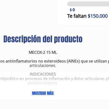
$ 0
Te faltan
$150.000
Descripción del producto
MECOX-2 15 ML
ntiinflamatorios no esteroideos (AINEs) que se utilizan par
articulaciones.
INDICACIONES
ntipirético en procesos de inflamación y dolor articulares 
postquirúrgicos.
ADMINISTRACION Y DOSIS
MOSTRAR MÁS
nistrar directamente en la boca o en mezcla con el aliment
Perros:
peso vivo. Equivalente a 1 ml por cada 10 kg. Para continuar