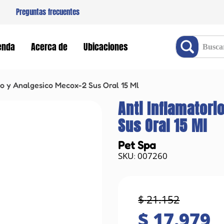
Preguntas frecuentes
Buscar producto
enda
Acerca de
Ubicaciones
io y Analgesico Mecox-2 Sus Oral 15 Ml
Anti Inflamator
Sus Oral 15 Ml
Pet Spa
007260
:
$
21
.
152
$
17
.
979