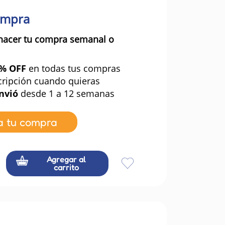
ompra
hacer tu compra semanal o
0% OFF
en todas tus compras
cripción cuando quieras
nvió
desde 1 a 12 semanas
a tu compra
Agregar al
carrito