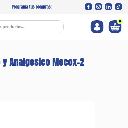
Programa tus compras!
0
s...
io y Analgesico Mecox-2