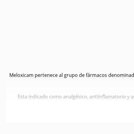
Meloxicam pertenece al grupo de fármacos denominados a
Esta indicado como analgésico, antiinflamatorio y a
Se puede admi
Tratamiento inicial dosis de 0,2 mg de meloxicam/ kg de 